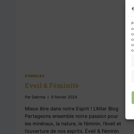
P
c
c
c
c
c
SYMBOLES
Eveil & Féminité
Par
Sabrina
9 février 2024
Mieux être dans notre Esprit ! L’Alter Blog
Partageons ensemble notre passion pour
les minéraux, la nature, le féminin, l’éveil et
l’ouverture de nos esprits. Éveil & Féminin