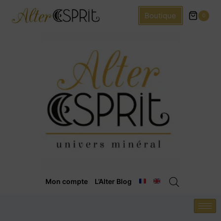
Boutique
0
Mon compte
L’Alter Blog