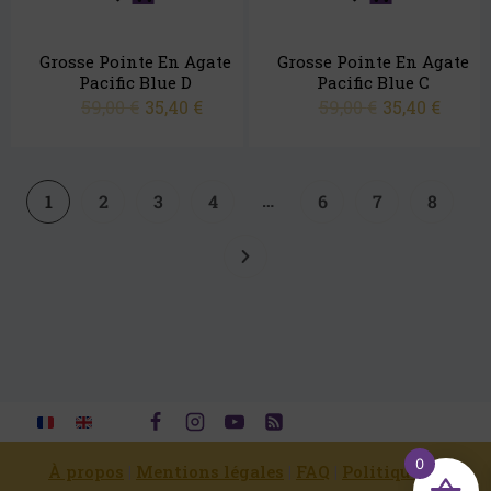
Grosse Pointe En Agate
Grosse Pointe En Agate
Pacific Blue D
Pacific Blue C
59,00
€
35,40
€
59,00
€
35,40
€
…
1
2
3
4
6
7
8
0
À propos
|
Mentions légales
|
FAQ
|
Politique de