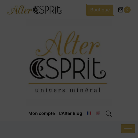
Boutique
0
Mon compte
L’Alter Blog