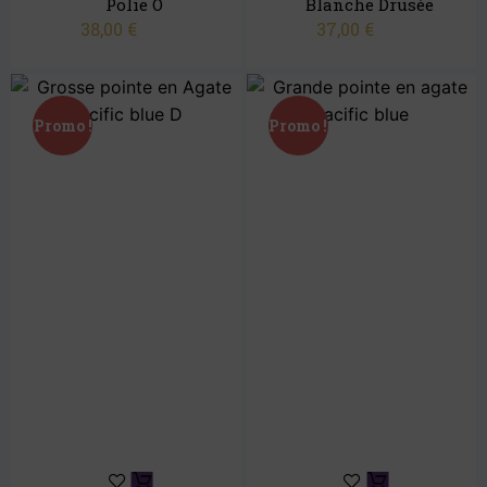
Polie O
Blanche Drusée
38,00
€
37,00
€
Promo !
Promo !