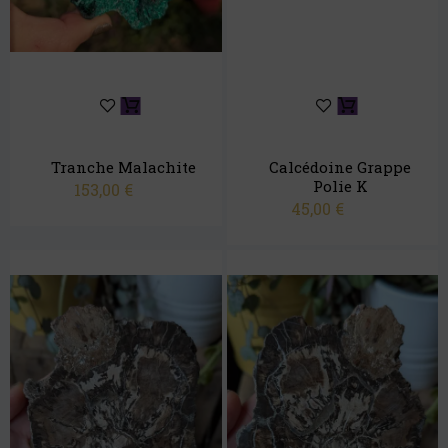
Tranche Malachite
Calcédoine Grappe
Polie K
153,00
€
45,00
€