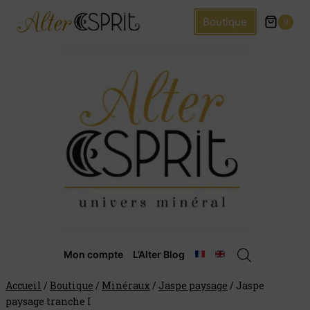
Boutique
0
Mon compte
L’Alter Blog
Accueil
/
Boutique
/
Minéraux
/
Jaspe paysage
/
Jaspe
paysage tranche I