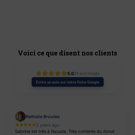
P
1
Voici ce que disent nos clients
5.0
26
avis Google
Écrire un avis sur notre fiche Google
Nathalie Broutee
2 years ago
Sabrina est très à l’écoute. Très contente du donut