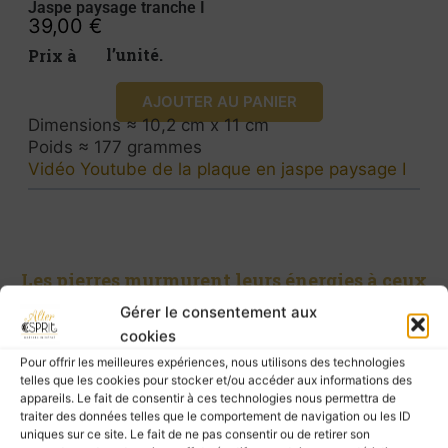
Jaspe paysage tranche I
39,00
€
Prix à l’unité.
AJOUTER AU PANIER
Dimensions ≈ 10,2 cm x 11 cm
Poids ≈ 177 grammes
Vidéo Youtube de la plaque en jaspe paysage I
Les pierres murmurent leurs énergies à ceux
qui les écoutent, mais elles ne possèdent pas
Gérer le consentement aux
le pouvoir de guérir.
cookies
Pour prendre soin de vous, ne négligez pas la
Pour offrir les meilleures expériences, nous utilisons des technologies
telles que les cookies pour stocker et/ou accéder aux informations des
consultation d’un professionnel de santé.
appareils. Le fait de consentir à ces technologies nous permettra de
traiter des données telles que le comportement de navigation ou les ID
uniques sur ce site. Le fait de ne pas consentir ou de retirer son