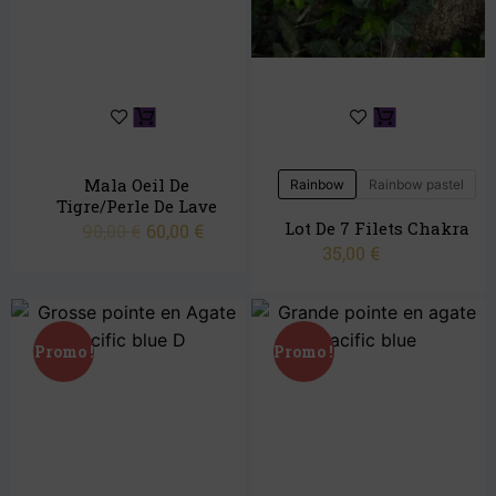
Mala Oeil De
Rainbow
Rainbow pastel
Tigre/Perle De Lave
Lot De 7 Filets Chakra
90,00
€
60,00
€
35,00
€
Promo !
Promo !