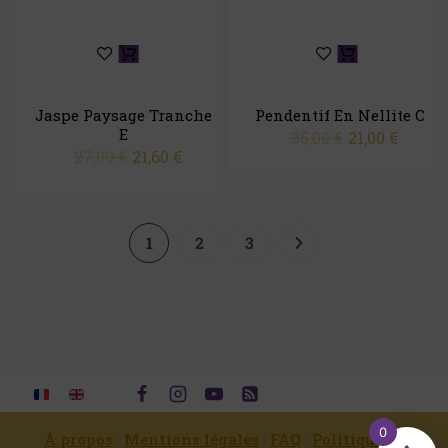
Jaspe Paysage Tranche
Pendentif En Nellite C
E
35,00
€
21,00
€
27,00
€
21,60
€
1
2
3
0
À propos
|
Mentions légales
|
FAQ
|
Politique de