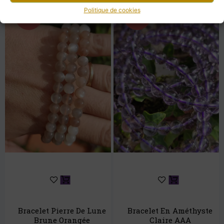
Politique de cookies
Promo !
Promo !
Bracelet Pierre De Lune
Bracelet En Améthyste
Brune Orangée
Claire AAA