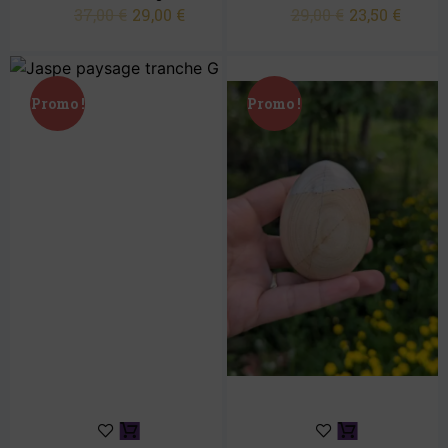
37,00
€
29,00
€
29,00
€
23,50
€
Promo !
Promo !