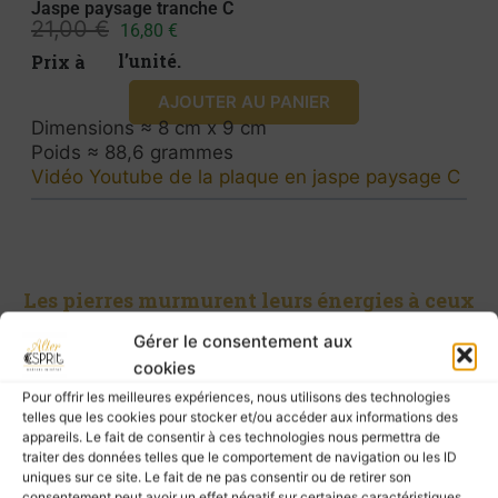
Jaspe paysage tranche C
21,00
€
16,80
€
Prix à l’unité.
AJOUTER AU PANIER
Dimensions ≈ 8 cm x 9 cm
Poids ≈ 88,6 grammes
Vidéo Youtube de la plaque en jaspe paysage C
Les pierres murmurent leurs énergies à ceux
qui les écoutent, mais elles ne possèdent pas
Gérer le consentement aux
le pouvoir de guérir.
cookies
Pour prendre soin de vous, ne négligez pas la
Pour offrir les meilleures expériences, nous utilisons des technologies
consultation d’un professionnel de santé.
telles que les cookies pour stocker et/ou accéder aux informations des
appareils. Le fait de consentir à ces technologies nous permettra de
traiter des données telles que le comportement de navigation ou les ID
uniques sur ce site. Le fait de ne pas consentir ou de retirer son
consentement peut avoir un effet négatif sur certaines caractéristiques