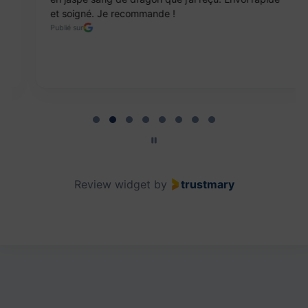
et soigné. Je recommande !
Publié sur
Page 2 of 8
Review widget
by
trustmary