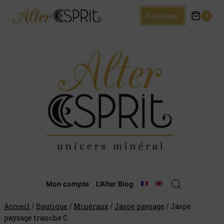
Boutique
0
Mon compte
L’Alter Blog
Accueil
/
Boutique
/
Minéraux
/
Jaspe paysage
/
Jaspe
paysage tranche C