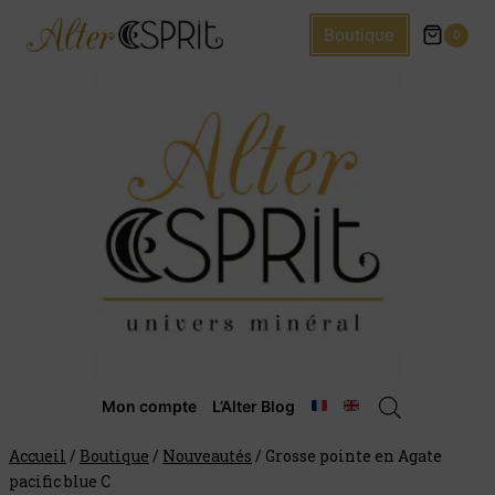
Boutique
0
Mon compte
L’Alter Blog
Accueil
/
Boutique
/
Nouveautés
/
Grosse pointe en Agate
pacific blue C