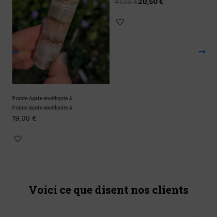
41,00
€
20,50
€
Pointe Agate améthyste A
P
Pointe Agate améthyste A
P
19,00
€
1
Voici ce que disent nos clients