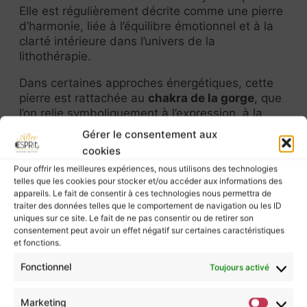
Elle est régulièrement décrite comme une pierre
d’harmonie, liée à l’équilibre émotionnel et à la
clarté intérieure dans l’univers de la
lithothérapie.
Dans certaines approches énergétiques, cette
pierre est rattachée au
chakra de la gorge
, que
l’on relie symboliquement à l’expression, à la
fluidité de la communication et à l’affirmation de
Gérer le consentement aux
soi.
cookies
Ses couleurs apaisantes en fait un objet
Pour offrir les meilleures expériences, nous utilisons des technologies
apprécié lors de pratiques de recentrage, de
telles que les cookies pour stocker et/ou accéder aux informations des
méditation ou d’exploration personnelle.
appareils. Le fait de consentir à ces technologies nous permettra de
traiter des données telles que le comportement de navigation ou les ID
uniques sur ce site. Le fait de ne pas consentir ou de retirer son
Chakra : Gorge
consentement peut avoir un effet négatif sur certaines caractéristiques
Purification :
ou par
fumigation (encens
et fonctions.
naturel, palo santo, …)
Rechargement :
– Vous pouvez également
Fonctionnel
Toujours activé
déposer votre agate sur la terre pour lui assurer
un rechargement au coeur de la nature.
Marketing