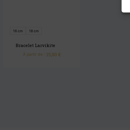
16 cm
18 cm
Bracelet Larvikite
15,00
€
À partir de :