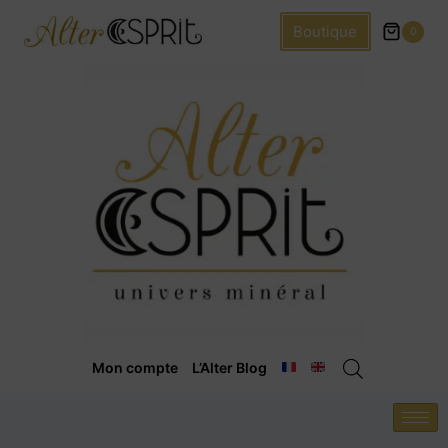
Boutique
0
Mon compte
L’Alter Blog