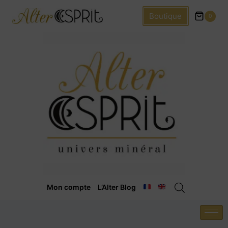
Boutique
0
Mon compte
L’Alter Blog