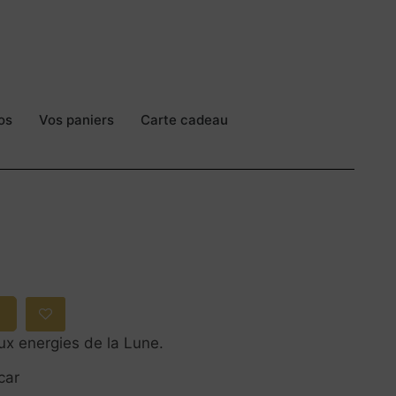
os
Vos paniers
Carte cadeau
ux energies de la Lune.
car