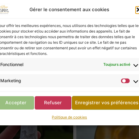
Gérer le consentement aux cookies
ies à ceux qui les écoutent, mais elles ne possèd
vous, ne négligez pas la consultation d’un profes
our offrir les meilleures expériences, nous utilisons des technologies telles que le
ookies pour stocker et/ou accéder aux informations des appareils. Le fait de
onsentir à ces technologies nous permettra de traiter des données telles que le
omportement de navigation ou les ID uniques sur ce site. Le fait de ne pas
onsentir ou de retirer son consentement peut avoir un effet négatif sur certaines
Retour à la boutique
aractéristiques et fonctions.
Fonctionnel
Toujours activé
Marketing
Accepter
Refuser
Enregistrer vos préférences
Politique de cookies