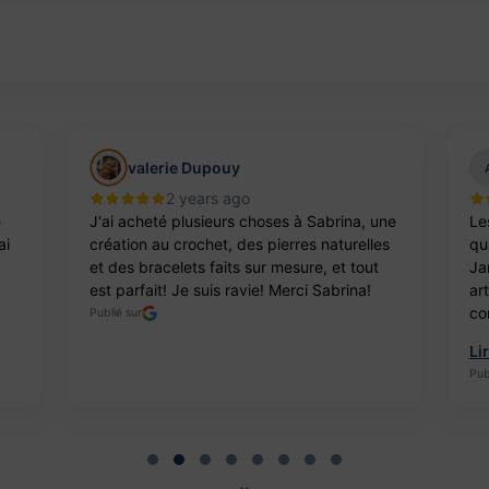
valerie Dupouy
2 years ago
e
J'ai acheté plusieurs choses à Sabrina, une
Le
ai
création au crochet, des pierres naturelles
qua
et des bracelets faits sur mesure, et tout
Ja
est parfait! Je suis ravie! Merci Sabrina!
ar
co
Publié sur
Li
Pub