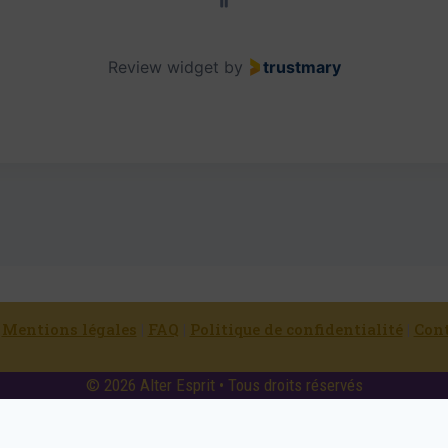
Review widget
by
trustmary
|
Mentions légales
|
FAQ
|
Politique de confidentialité
|
Con
© 2026 Alter Esprit • Tous droits réservés