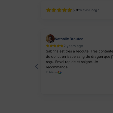
5.0
26
avis Google
Nathalie Broutee
2 years ago
'une artisanne
Sabrina est très à l’écoute. Très content
ts. Pierres et
du donut en jaspe sang de dragon que j’
reçu. Envoi rapide et soigné. Je
recommande !
Publié sur
Page 2 of 8