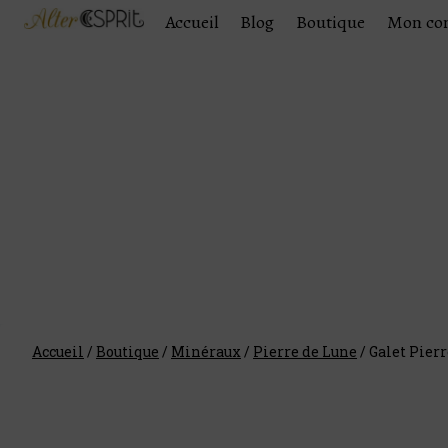
Accueil
Blog
Boutique
Mon co
Accueil
/
Boutique
/
Minéraux
/
Pierre de Lune
/
Galet Pierr