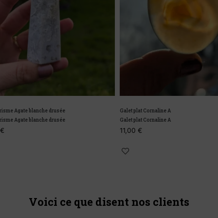
me Agate blanche drusée
Galet plat Cornaline A
me Agate blanche drusée
Galet plat Cornaline A
11,00
€
Voici ce que disent nos clients