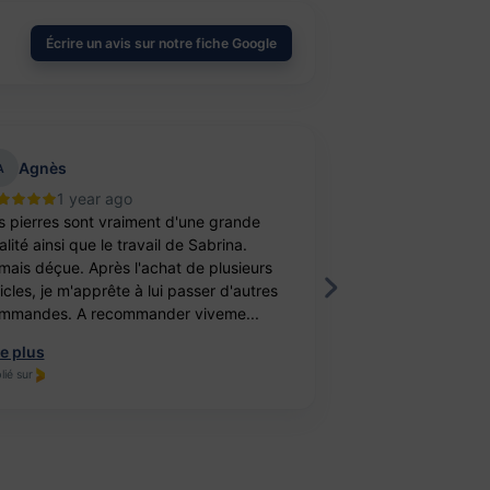
Écrire un avis sur notre fiche Google
Agnès
aurelie belu
A
1 year ago
2 year
s pierres sont vraiment d'une grande
Bravo ! J’ai achet
lité ainsi que le travail de Sabrina.
balle antistress e
mais déçue. Après l'achat de plusieurs
féminité. Un cade
ticles, je m'apprête à lui passer d'autres
fille. Elle est ravi
mmandes. A recommander viveme...
travail, je recomm
re plus
Lire plus
lié sur
Publié sur