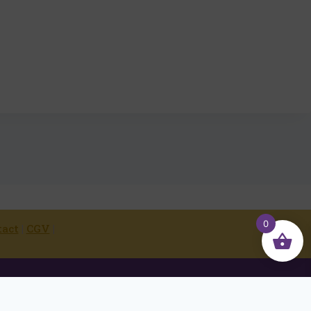
0
tact
|
CGV
|