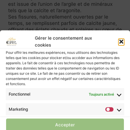
est issue de l’union de l’argile et de minéraux
tels que la calcite et l’aragonite.
Ses fissures, naturellement ouvertes par le
temps, se remplissent parfois de calcite jaune,
offrant des éclats chauds et solaires au cœur de
la pierre. Chaque veine dorée témoigne d’un lent
Gérer le consentement aux
travail de la Terre, entre tension et harmonie.
cookies
Pour offrir les meilleures expériences, nous utilisons des technologies
Sous sa forme d’œuf, le symbole universel de
telles que les cookies pour stocker et/ou accéder aux informations des
vie, de renaissance et de potentiel — elle invite
appareils. Le fait de consentir à ces technologies nous permettra de
à l’ancrage et à la stabilité. Elle est souvent
traiter des données telles que le comportement de navigation ou les ID
associée au chakra racine, favorisant le
uniques sur ce site. Le fait de ne pas consentir ou de retirer son
sentiment de sécurité intérieure et la connexion
consentement peut avoir un effet négatif sur certaines caractéristiques
et fonctions.
à la Terre.
Fonctionnel
Toujours activé
La septaria est réputée pour soutenir la
confiance en soi et l’expression posée.
Marketing
Elle accompagnerait les périodes de transition
en aidant à garder les pieds sur terre tout en
structurant les idées et les projets.
Accepter