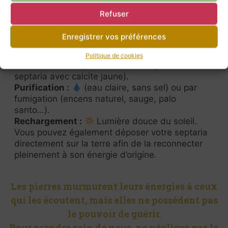
Chaque œuf est unique : les motifs, les veines
Refuser
et les cristallisations varient d’une pièce à l’autre,
faisant de chaque septaria un véritable paysage
Enregistrer vos préférences
minéral singulier.
Politique de cookies
Chakra :
Racine (et Plexus solaire pour les
septaria avec calcite jaune).
Purification :
(eau claire, sans sel) ou par
fumigation (encens naturel, sauge, palo
santo…).
Rechargement :
Lumière douce du soleil.
Vous pouvez également déposer votre septaria
directement sur la terre afin de la reconnecter
pleinement à son énergie d’origine.
Les pierres murmurent leurs énergies à ceux
qui les écoutent, mais elles ne possèdent pas
le pouvoir de guérir.
Pour prendre soin de vous, ne négligez pas la