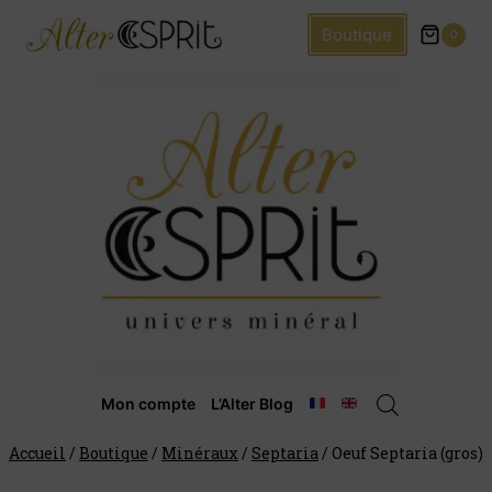
Boutique
0
Mon compte
L’Alter Blog
Accueil
/
Boutique
/
Minéraux
/
Septaria
/
Oeuf Septaria (gros)