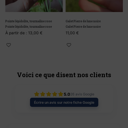
Pointe lépidolite, tourmaline rose
Galet Pierre de lune noire
B
Pointe lépidolite, tourmaline rose
Galet Pierre de lune noire
B
À partir de :
13,00
€
11,00
€
1
Voici ce que disent nos clients
5.0
26
avis Google
Écrire un avis sur notre fiche Google