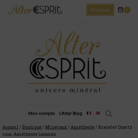
Boutique
0
Mon compte
L’Alter Blog
Accueil
/
Boutique
/
Minéraux
/
Améthyste
/
Bracelet Quartz
rose, Améthyste lavande