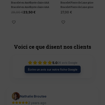
Bracelet en Améthyste claire AAA
Bracelet Pierre de Lune grise
B
Bracelet en Améthyste claire AAA
Bracelet Pierre de Lune grise
B
29,00
€
23,50
€
27,00
€
Voici ce que disent nos clients
5.0
26
avis Google
Écrire un avis sur notre fiche Google
Nathalie Broutee
2 years ago