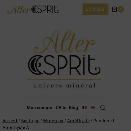
Boutique
0
Mon compte
L’Alter Blog
Accueil
/
Boutique
/
Minéraux
/
Améthyste
/
Pendentif
Améthyste A