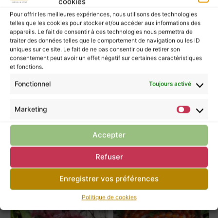
cookies
Pour offrir les meilleures expériences, nous utilisons des technologies
telles que les cookies pour stocker et/ou accéder aux informations des
Les pierres murmurent leurs énergies à ceux
appareils. Le fait de consentir à ces technologies nous permettra de
traiter des données telles que le comportement de navigation ou les ID
qui les écoutent, mais elles ne possèdent pas
uniques sur ce site. Le fait de ne pas consentir ou de retirer son
le pouvoir de guérir.
consentement peut avoir un effet négatif sur certaines caractéristiques
et fonctions.
Pour prendre soin de vous, ne négligez pas la
consultation d’un professionnel de santé.
Fonctionnel
Toujours activé
Marketing
Retour à la boutique
Accepter
Refuser
Tu pourrais apprécier ces articles
Enregistrer vos préférences
Politique de cookies