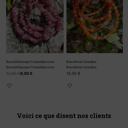
Bracelet baroque Tourmaline rose
Bracelet en Cornaline
B
Bracelet baroque Tourmaline rose
Bracelet en Cornaline
B
12,90
€
9,00
€
12,00
€
Voici ce que disent nos clients