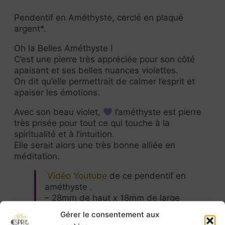
Pendentif en Améthyste, cerclé en plaqué
argent*.
Oh la Belles Améthyste !
C’est une pierre très appréciée pour son côté
apaisant et ses belles nuances violettes.
On dit qu’elle permettrait de calmer l’esprit et
apaiser les émotions.
Avec son beau violet,
l’améthyste est pierre
très prisée pour tout ce qui touche à la
spiritualité et à l’intuition.
Elle serait alors une très bonne alliée en
méditation.
Vidéo Youtube
de ce pendentif en
améthyste .
– 28mm de haut x 18mm de large
*Le plaqué argent est ici du laiton
Gérer le consentement aux
recouvert d’une couche d’argent.