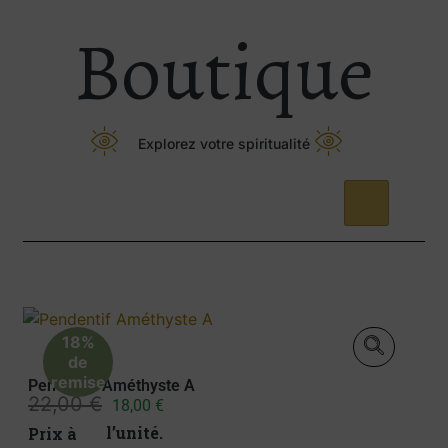
Boutique
Explorez votre spiritualité
18%
de
remise
Pendentif Améthyste A
22,00
€
18,00
€
Prix à l’unité.