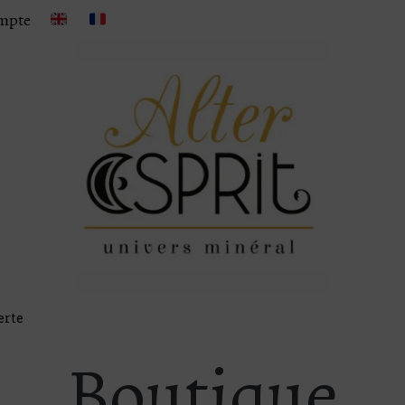
mpte
erte
Boutique