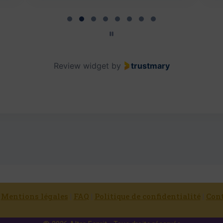
Review widget
by
trustmary
|
Mentions légales
|
FAQ
|
Politique de confidentialité
|
Con