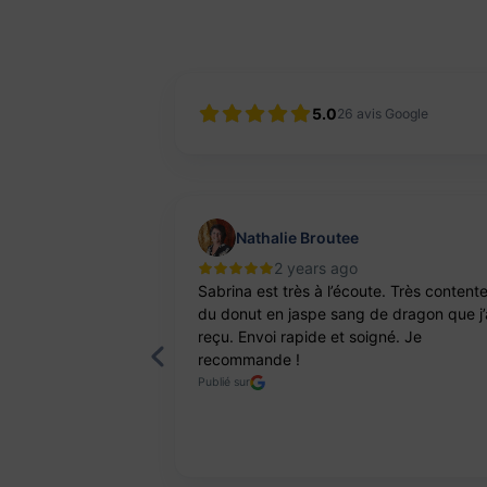
5.0
26
avis Google
Nathalie Broutee
2 years ago
'une artisanne
Sabrina est très à l’écoute. Très content
ts. Pierres et
du donut en jaspe sang de dragon que j’
reçu. Envoi rapide et soigné. Je
recommande !
Publié sur