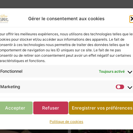
Gérer le consentement aux cookies
ies à ceux qui les écoutent, mais elles ne possèd
our offrir les meilleures expériences, nous utilisons des technologies telles que le
ookies pour stocker et/ou accéder aux informations des appareils. Le fait de
vous, ne négligez pas la consultation d’un profes
onsentir à ces technologies nous permettra de traiter des données telles que le
omportement de navigation ou les ID uniques sur ce site. Le fait de ne pas
onsentir ou de retirer son consentement peut avoir un effet négatif sur certaines
aractéristiques et fonctions.
Retour à la boutique
Fonctionnel
Toujours activé
Marketing
Accepter
Refuser
Enregistrer vos préférences
Politique de cookies