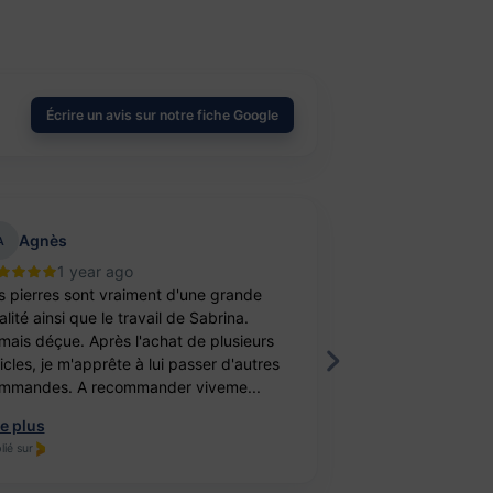
Écrire un avis sur notre fiche Google
Agnès
aurelie belu
A
1 year ago
2 year
s pierres sont vraiment d'une grande
Bravo ! J’ai achet
lité ainsi que le travail de Sabrina.
balle antistress e
mais déçue. Après l'achat de plusieurs
féminité. Un cade
ticles, je m'apprête à lui passer d'autres
fille. Elle est ravi
mmandes. A recommander viveme...
travail, je recomm
re plus
Lire plus
lié sur
Publié sur