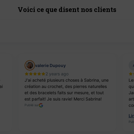
Voici ce que disent nos clients
valerie Dupouy
2 years ago
e
J'ai acheté plusieurs choses à Sabrina, une
Le
ai
création au crochet, des pierres naturelles
qua
et des bracelets faits sur mesure, et tout
Ja
est parfait! Je suis ravie! Merci Sabrina!
ar
co
Publié sur
Li
Pub