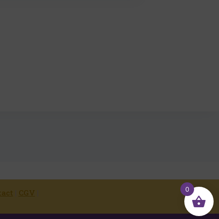
0
tact
|
CGV
|