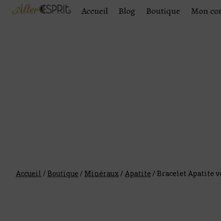
Accueil
Blog
Boutique
Mon co
Accueil
/
Boutique
/
Minéraux
/
Apatite
/
Bracelet Apatite v