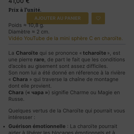
41,00
€
Prix à l’unité.
AJOUTER AU PANIER
Poids ≈ 10,8 g.
Diamètre ≈ 2 cm.
Vidéo YouTube de la mini sphère C en charoïte.
La
Charoïte
qui se prononce «
tcharoïte
», est
une pierre
rare
, de part le fait que les conditions
d’accès au gisement sont assez difficiles.
Son nom lui a été donné en réference à la rivière
«
Chara
» qui traverse la chaîne de montagne
dont elle provient.
Chara
(
« чара »
) signifie Charme ou Magie en
Russe.
Quelques vertus de la Charoïte qui pourrait vous
intéresser :
Guérison émotionnelle
: La charoïte pourrait
aider à libérer les blocages émotionnels et à