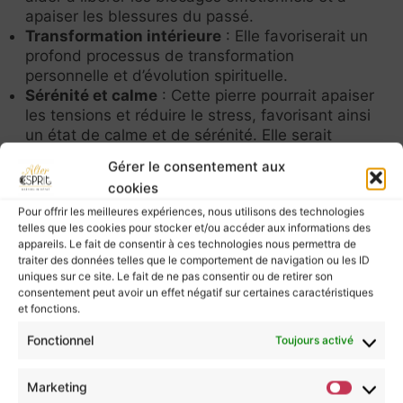
apaiser les blessures du passé.
Transformation intérieure
: Elle favoriserait un
profond processus de transformation
personnelle et d’évolution spirituelle.
Sérénité et calme
: Cette pierre pourrait apaiser
les tensions et réduire le stress, favorisant ainsi
un état de calme et de sérénité. Elle serait
également bénéfique pour le sommeil.
Gérer le consentement aux
Confiance et sagesse intérieure
: Elle
cookies
encouragerait la confiance en soi et la prise de
Pour offrir les meilleures expériences, nous utilisons des technologies
décisions intuitives guidées par la sagesse
telles que les cookies pour stocker et/ou accéder aux informations des
intérieure.
appareils. Le fait de consentir à ces technologies nous permettra de
traiter des données telles que le comportement de navigation ou les ID
Chakra : Troisième oeil • Couronne
uniques sur ce site. Le fait de ne pas consentir ou de retirer son
Purification :
ou par
fumigation (encens
consentement peut avoir un effet négatif sur certaines caractéristiques
et fonctions.
naturel, palo santo, …)
Rechargement :
– Vous pouvez également
Fonctionnel
Toujours activé
déposer votre charoïte sur la terre pour lui
assurer un rechargement au coeur de la nature.
Marketing