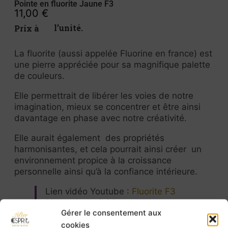
Pointe en fluorite Jaune F3
11,00
€
Prix à l’unité.
La fluorite (aussi appelée Fluorine en france) est
une pierre appréciée pour sa magnifique palette
de couleurs.
Elle permettrait de libérer les voies de notre
imagination, mieux se concentrer et être ainsi
davantage en phase avec notre créativité.
Elle aurait également des propriétés
harmonisantes, et cela pourrait ainsi créer un
environnement propice à la croissance
personnelle ainsi qu’à la confiance intérieure.
Lien vidéo Youtube :
Fluorite F3
Dimensions: 5,33 cm
Gérer le consentement aux
Poids : 27,3 g
cookies