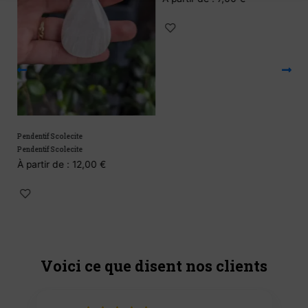
Pendentif Scolecite
G
Pendentif Scolecite
G
À partir de :
12,00
€
À
Voici ce que disent nos clients