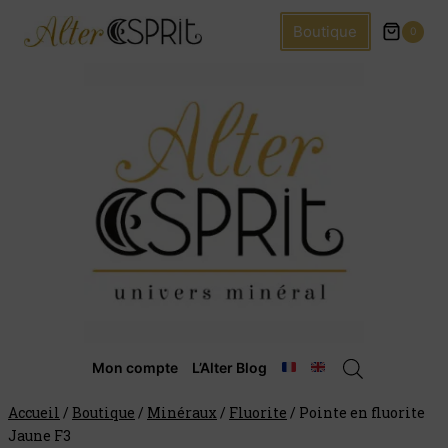
Boutique
0
Mon compte
L’Alter Blog
Accueil
/
Boutique
/
Minéraux
/
Fluorite
/
Pointe en fluorite
Jaune F3