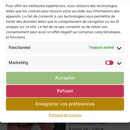
Pour offrir les meilleures expériences, nous utilisons des technologies
telles que les cookies pour stocker et/ou accéder aux informations des
Les pierres murmurent leurs énergies à ceux
appareils. Le fait de consentir à ces technologies nous permettra de
qui les écoutent, mais elles ne possèdent pas
traiter des données telles que le comportement de navigation ou les ID
uniques sur ce site. Le fait de ne pas consentir ou de retirer son
le pouvoir de guérir.
consentement peut avoir un effet négatif sur certaines caractéristiques
Pour prendre soin de vous, ne négligez pas la
et fonctions.
consultation d’un professionnel de santé.
Fonctionnel
Toujours activé
Marketing
Retour à la boutique
Accepter
Refuser
Tu pourrais apprécier ces articles
Enregistrer vos préférences
Politique de cookies
Stromatolite (pierre roulée)
Stromatolite (pierre roulée)
À partir de :
7,00
€