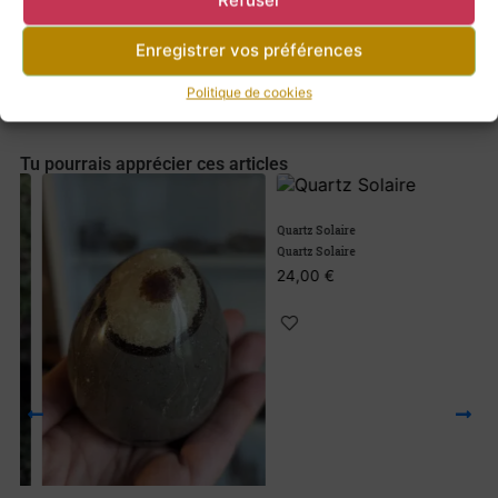
Refuser
Enregistrer vos préférences
Retour à la boutique
Politique de cookies
Tu pourrais apprécier ces articles
Quartz Solaire
Quartz Solaire
24,00
€