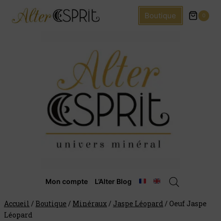
Boutique
0
Mon compte
L’Alter Blog
Accueil
/
Boutique
/
Minéraux
/
Jaspe Léopard
/
Oeuf Jaspe
Léopard