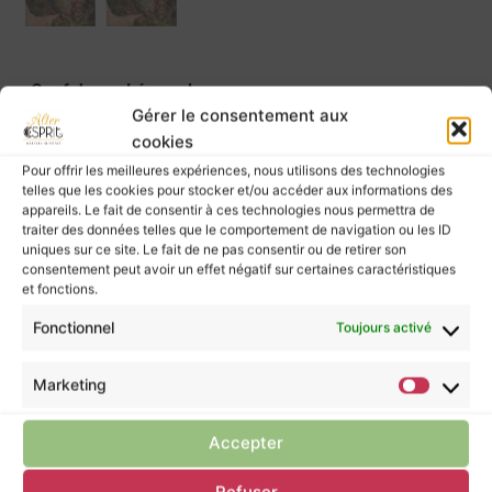
Oeuf Jaspe Léopard
45,00
€
38,00
€
Gérer le consentement aux
cookies
Prix à l’unité.
Pour offrir les meilleures expériences, nous utilisons des technologies
telles que les cookies pour stocker et/ou accéder aux informations des
Poids ≈ 203 grammes
appareils. Le fait de consentir à ces technologies nous permettra de
Dimensions ≈ 6,4 cm x 5 cm
traiter des données telles que le comportement de navigation ou les ID
uniques sur ce site. Le fait de ne pas consentir ou de retirer son
consentement peut avoir un effet négatif sur certaines caractéristiques
et fonctions.
Fonctionnel
Toujours activé
Les pierres murmurent leurs énergies à ceux
qui les écoutent, mais elles ne possèdent pas
Marketing
le pouvoir de guérir.
Pour prendre soin de vous, ne négligez pas la
Accepter
consultation d’un professionnel de santé.