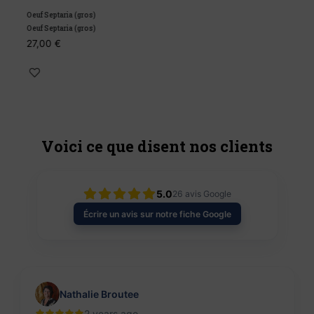
Oeuf Septaria (gros)
O
Oeuf Septaria (gros)
O
27,00
€
1
Voici ce que disent nos clients
5.0
26
avis Google
Écrire un avis sur notre fiche Google
Nathalie Broutee
2 years ago