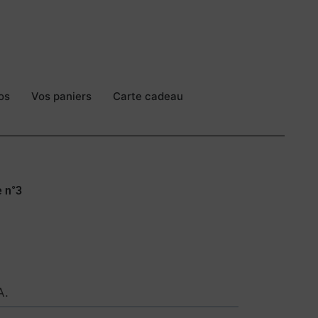
os
Vos paniers
Carte cadeau
e n°3
.
A.