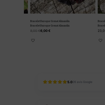
Bracelet Baroque Grenat Almandin
Bracelet en
Bracelet Baroque Grenat Almandin
Bracelet en
8,00
€
6,00
€
23,00
€
5.0
26
avis Google