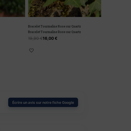
Bracelet Tourmaline Rose sur Quartz
Bracelet Baroque 
Bracelet Tourmaline Rose sur Quartz
Bracelet Baroque 
19,90
€
16,00
€
8,00
€
6,00
€
Écrire un avis sur notre fiche Google