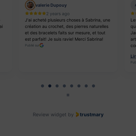
valerie Dupouy
2 years ago
e
J'ai acheté plusieurs choses à Sabrina, une
Le
ai
création au crochet, des pierres naturelles
qua
et des bracelets faits sur mesure, et tout
Ja
est parfait! Je suis ravie! Merci Sabrina!
ar
co
Publié sur
Li
Pub
Review widget
by
trustmary