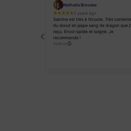
Nathalie Broutee
2 years ago
'une artisanne
Sabrina est très à l’écoute. Très content
ts. Pierres et
du donut en jaspe sang de dragon que j’
reçu. Envoi rapide et soigné. Je
recommande !
Publié sur
Page 2 of 8