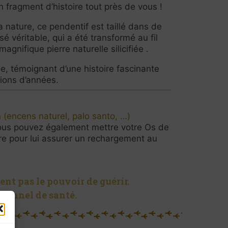
n fragment d’histoire tout près de vous !
a nature, ce pendentif est taillé dans de
isé véritable, qui a été transformé au fil
agnifique pierre naturelle silicifiée .
e, témoignant d’une histoire fascinante
lions d’années.
 (encens naturel, palo santo, …)
us pouvez également mettre votre Os de
re pour lui assurer un rechargement au
ent pas le pouvoir de guérir.
sionnel de santé.