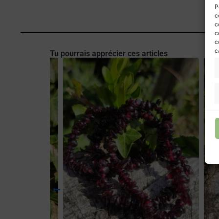
P
c
c
c
c
c
Tu pourrais apprécier ces articles