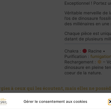
Exceptionnel ! Portez u
Véritable merveille de l
l’os de dinosaure fossil
des millénaires en une m
Chaque pièce est uniqu
datant de plusieurs mil
Chakra :
Racine •
Purification :
fumigation
Rechargement :
– Vo
dinosaure en pleine ter
coeur de la nature.
ies à ceux qui les écoutent, mais elles ne possèd
vous, ne négligez pas la consultation d’un profes
Gérer le consentement aux cookies