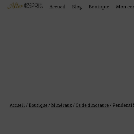
Accueil
Blog
Boutique
Mon co
Accueil
/
Boutique
/
Minéraux
/
Os de dinosaure
/
Pendentif