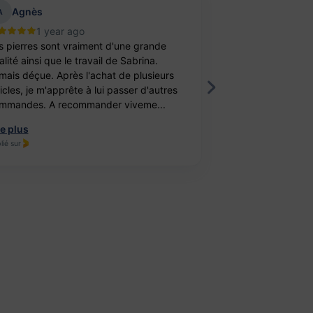
Agnès
aurelie belu
A
1 year ago
2 year
s pierres sont vraiment d'une grande
Bravo ! J’ai achet
lité ainsi que le travail de Sabrina.
balle antistress e
mais déçue. Après l'achat de plusieurs
féminité. Un cade
ticles, je m'apprête à lui passer d'autres
fille. Elle est ravi
mmandes. A recommander viveme...
travail, je recomm
re plus
Lire plus
lié sur
Publié sur