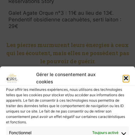
Réservations Story
Galet Agate Orque n°3 : 11€ au lieu de 13€.
Pendentif obsidienne cacahuètes, serti laiton :
29€
Les pierres murmurent leurs énergies à ceux
qui les écoutent, mais elles ne possèdent pas
le pouvoir de guérir.
Pour prendre soin de vous, ne négligez pas la
Gérer le consentement aux
consultation d’un professionnel de santé.
cookies
Pour offrir les meilleures expériences, nous utilisons des technologies
telles que les cookies pour stocker et/ou accéder aux informations des
appareils. Le fait de consentir à ces technologies nous permettra de
Retour à la boutique
traiter des données telles que le comportement de navigation ou les ID
uniques sur ce site. Le fait de ne pas consentir ou de retirer son
consentement peut avoir un effet négatif sur certaines caractéristiques
et fonctions.
Tu pourrais apprécier ces articles
Fonctionnel
Toujours activé