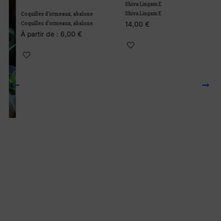
Shiva Lingam E
Shiva Lingam E
Coquilles d’ormeaux, abalone
Coquilles d’ormeaux, abalone
14,00
€
À partir de :
6,00
€
C
C
À