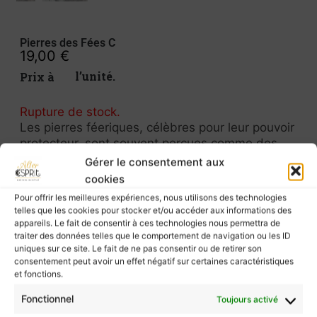
Pierres des Fées C
19,00
€
Prix à l’unité.
Rupture de stock.
Les pierres féeriques, célèbres pour leur pouvoir
protecteur, sont souvent perçues comme des
gardiennes spirituelles. Utilisées comme
Gérer le consentement aux
talismans, elles procurent une douceur
cookies
apaisante. Ces pierres sont régulièrement
Pour offrir les meilleures expériences, nous utilisons des technologies
associées à l’énergie féminine, représentant leur
telles que les cookies pour stocker et/ou accéder aux informations des
délicatesse à travers leurs formes
appareils. Le fait de consentir à ces technologies nous permettra de
harmonieusement arrondies.
traiter des données telles que le comportement de navigation ou les ID
uniques sur ce site. Le fait de ne pas consentir ou de retirer son
consentement peut avoir un effet négatif sur certaines caractéristiques
Provenance : Québec/Canada
et fonctions.
Photo contractuelle, vous recevrez la pierre ci-
Fonctionnel
Toujours activé
contre.