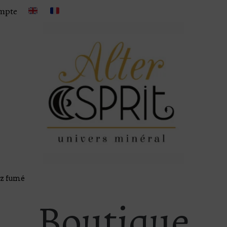
mpte
tz fumé
Boutique