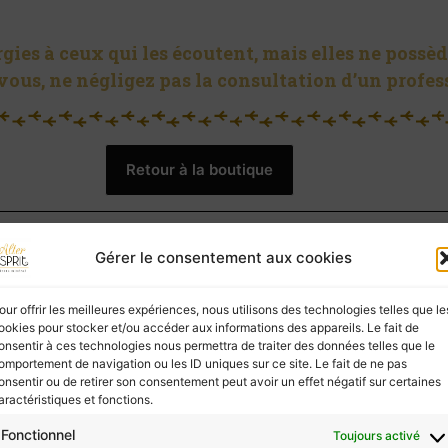
ies à ceux qui les écoutent, mais elles ne possèd
vous, ne négligez pas la consultation d’un profes
Retour à la boutique
Gérer le consentement aux cookies
our offrir les meilleures expériences, nous utilisons des technologies telles que le
Shiva Lingam E
ookies pour stocker et/ou accéder aux informations des appareils. Le fait de
Shiva Lingam E
onsentir à ces technologies nous permettra de traiter des données telles que le
14,00
€
omportement de navigation ou les ID uniques sur ce site. Le fait de ne pas
onsentir ou de retirer son consentement peut avoir un effet négatif sur certaines
aractéristiques et fonctions.
Fonctionnel
Toujours activé