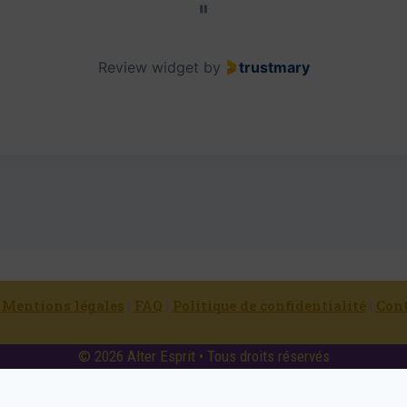
Review widget
by
trustmary
|
Mentions légales
|
FAQ
|
Politique de confidentialité
|
Con
© 2026 Alter Esprit • Tous droits réservés