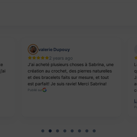
valerie Dupouy
2 years ago
e
J'ai acheté plusieurs choses à Sabrina, une
Le
ai
création au crochet, des pierres naturelles
qua
et des bracelets faits sur mesure, et tout
Ja
est parfait! Je suis ravie! Merci Sabrina!
ar
co
Publié sur
Li
Pub