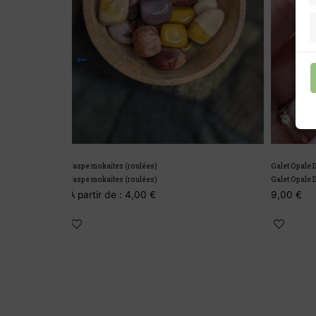
Galet Opale Dendritique, Merlinite
Pointe lépid
Galet Opale Dendritique, Merlinite
Pointe lépid
9,00
€
À partir 