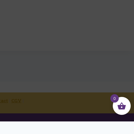
0
tact
|
CGV
|