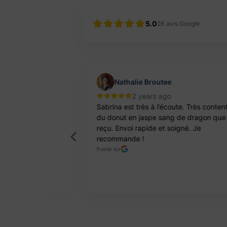
5.0
26
avis Google
Nathalie Broutee
2 years ago
'une artisanne
Sabrina est très à l’écoute. Très content
ts. Pierres et
du donut en jaspe sang de dragon que j’
reçu. Envoi rapide et soigné. Je
recommande !
Publié sur
Page 2 of 8