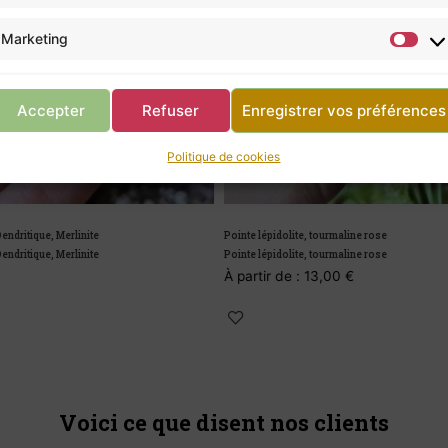
Marketing
Accepter
Refuser
Enregistrer vos préférences
Politique de cookies
olite, tourmaline rose
olite, tourmaline rose
de :
13,00
€
Voici ce que disent nos clients