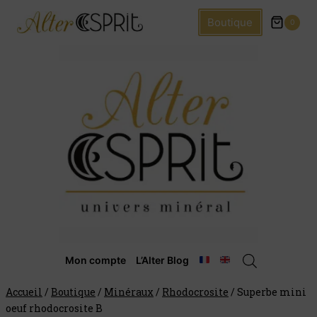
Boutique
0
Mon compte
L’Alter Blog
Accueil
/
Boutique
/
Minéraux
/
Rhodocrosite
/
Superbe mini
oeuf rhodocrosite B