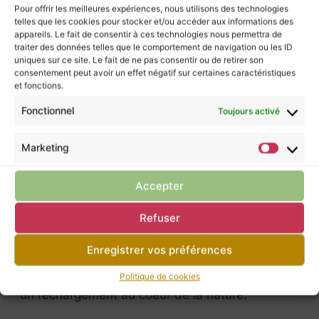
sérénité.
Pour offrir les meilleures expériences, nous utilisons des technologies
telles que les cookies pour stocker et/ou accéder aux informations des
À ne pas confondre avec la rhodonite !
appareils. Le fait de consentir à ces technologies nous permettra de
La rhodonite et la rhodochrosite sont deux
traiter des données telles que le comportement de navigation ou les ID
minéraux très intéressant aux propriétés
uniques sur ce site. Le fait de ne pas consentir ou de retirer son
consentement peut avoir un effet négatif sur certaines caractéristiques
uniques, et partagent une racine étymologique
et fonctions.
commune, issue du grec ancien
rhodon
, qui
signifie « rose ».
Fonctionnel
Toujours activé
Ces deux minéraux diffèrent sur le plan
chimique et géologique, ce qui leur confère des
Marketing
caractéristiques et des usages distincts.
Accepter
Chakra : Coeur
Refuser
Purification :
ou par
fumigation (encens
naturel, palo santo, …)
Enregistrer vos préférences
Rechargement :
– Vous pouvez également
Politique de cookies
déposer votre pierre sur la terre pour lui assurer
un rechargement au coeur de la nature.