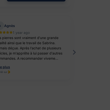
Agnès
aurelie belu
A
1 year ago
2 year
s pierres sont vraiment d'une grande
Bravo ! J’ai achet
lité ainsi que le travail de Sabrina.
balle antistress e
mais déçue. Après l'achat de plusieurs
féminité. Un cade
ticles, je m'apprête à lui passer d'autres
fille. Elle est ravi
mmandes. A recommander viveme...
travail, je recomm
re plus
Lire plus
lié sur
Publié sur