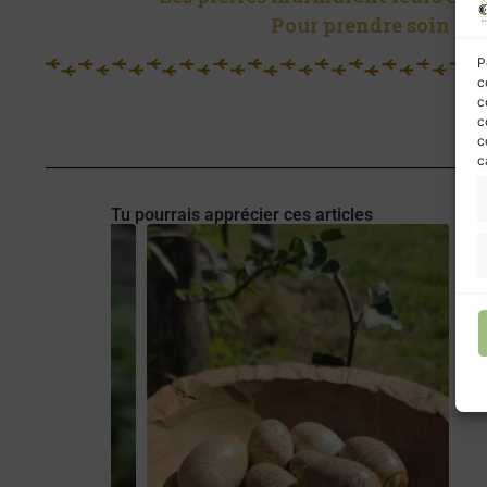
Pour prendre soin de 
P
c
c
c
c
c
Tu pourrais apprécier ces articles
Stromatolite
Stromatolite
À partir 