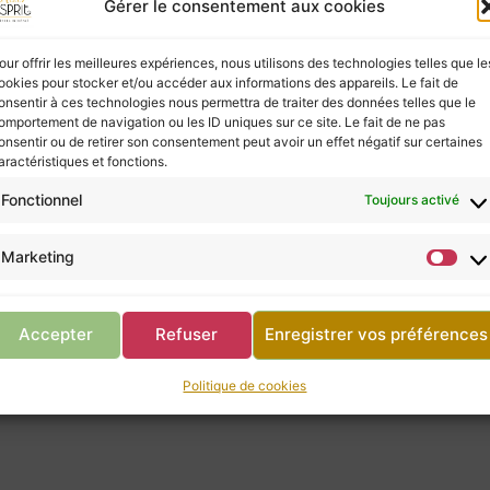
Gérer le consentement aux cookies
vous, ne négligez pas la consultation d’un profes
our offrir les meilleures expériences, nous utilisons des technologies telles que le
ookies pour stocker et/ou accéder aux informations des appareils. Le fait de
onsentir à ces technologies nous permettra de traiter des données telles que le
Retour à la boutique
omportement de navigation ou les ID uniques sur ce site. Le fait de ne pas
onsentir ou de retirer son consentement peut avoir un effet négatif sur certaines
aractéristiques et fonctions.
Fonctionnel
Toujours activé
Marketing
 (pierre roulée)
Shiva Lingam E
 (pierre roulée)
Shiva Lingam E
de :
7,00
€
14,00
€
Accepter
Refuser
Enregistrer vos préférences
Politique de cookies