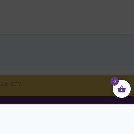
0
tact
|
CGV
|