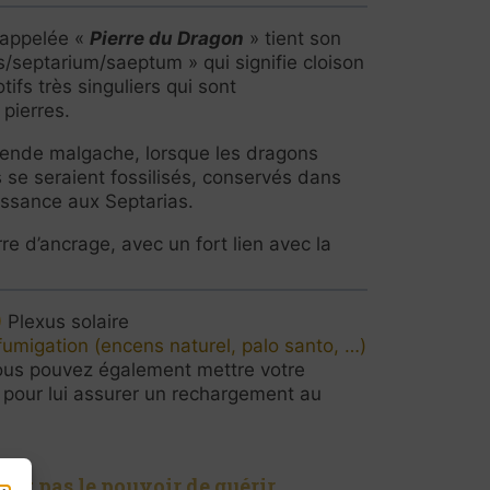
 appelée «
Pierre du Dragon
» tient son
s/septarium/saeptum » qui signifie cloison
tifs très singuliers qui sont
 pierres.
gende malgache, lorsque les dragons
s se seraient fossilisés, conservés dans
issance aux Septarias.
re d’ancrage, avec un fort lien avec la
Plexus solaire
fumigation (encens naturel, palo santo, …)
us pouvez également mettre votre
e pour lui assurer un rechargement au
ent pas le pouvoir de guérir.