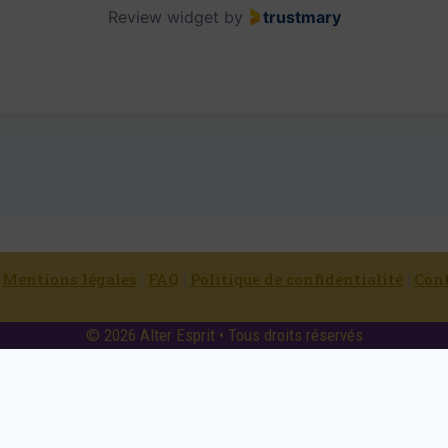
Review widget
by
trustmary
|
Mentions légales
|
FAQ
|
Politique de confidentialité
|
Con
© 2026 Alter Esprit • Tous droits réservés