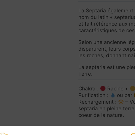
La Septaria également
nom du latin « septariu
et fait référence aux mo
caractéristiques de ces
Selon une ancienne lé
disparurent, leurs corp
les roches, donnant na
La septaria est une pier
Terre.
Chakra :
Racine •
Purification :
ou par
Rechargement :
– Vo
septaria en pleine terr
coeur de la nature.
ies à ceux qui les écoutent, mais elles ne possèd