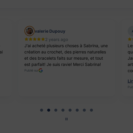
valerie Dupouy
2 years ago
e
J'ai acheté plusieurs choses à Sabrina, une
Le
ai
création au crochet, des pierres naturelles
qua
et des bracelets faits sur mesure, et tout
Ja
est parfait! Je suis ravie! Merci Sabrina!
ar
co
Publié sur
Li
Pub