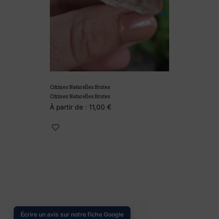
Citrines Naturelles Brutes
Jaspe Paysage fo
Citrines Naturelles Brutes
Jaspe Paysage fo
À partir de :
11,00
€
À partir de :
6
Écrire un avis sur notre fiche Google