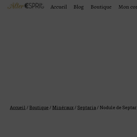
Accueil
Blog
Boutique
Mon co
Accueil
/
Boutique
/
Minéraux
/
Septaria
/
Nodule de Septar