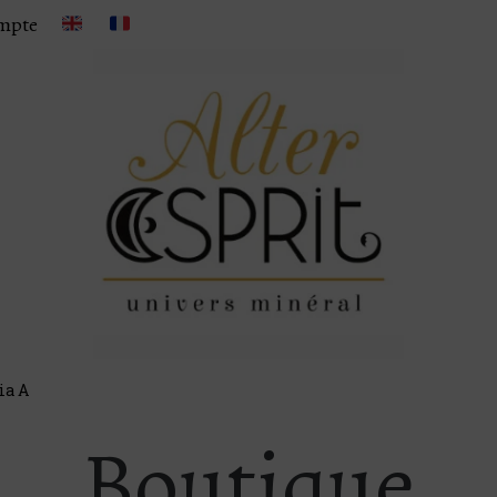
mpte
ia A
Boutique