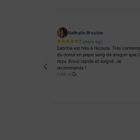
Nathalie Broutee
2 years ago
'une artisanne
Sabrina est très à l’écoute. Très content
ts. Pierres et
du donut en jaspe sang de dragon que j’
reçu. Envoi rapide et soigné. Je
recommande !
Publié sur
Page 2 of 8