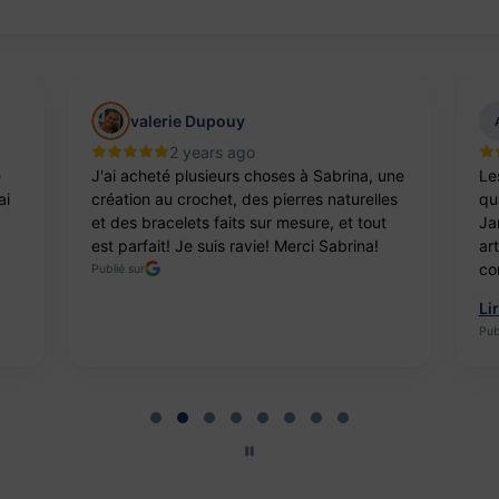
valerie Dupouy
2 years ago
e
J'ai acheté plusieurs choses à Sabrina, une
Le
ai
création au crochet, des pierres naturelles
qua
et des bracelets faits sur mesure, et tout
Ja
est parfait! Je suis ravie! Merci Sabrina!
ar
co
Publié sur
Li
Pub