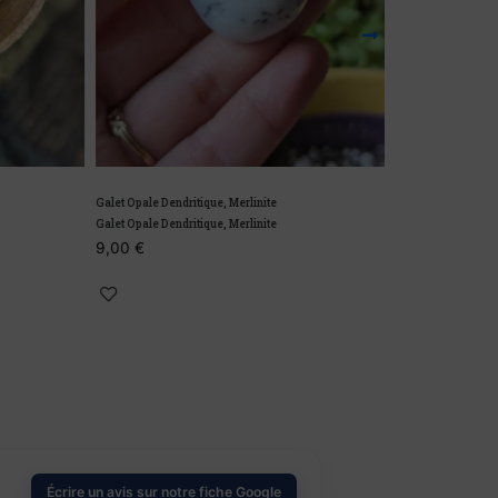
Galet Opale Dendritique, Merlinite
Galet Opale Verte
Galet Opale Dendritique, Merlinite
Galet Opale Verte
9,00
€
À partir de :
6
Écrire un avis sur notre fiche Google