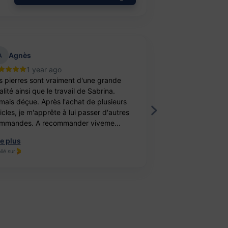
Agnès
aurelie belu
A
1 year ago
2 year
s pierres sont vraiment d'une grande
Bravo ! J’ai achet
lité ainsi que le travail de Sabrina.
balle antistress e
mais déçue. Après l'achat de plusieurs
féminité. Un cade
ticles, je m'apprête à lui passer d'autres
fille. Elle est ravi
mmandes. A recommander viveme...
travail, je recomm
re plus
Lire plus
lié sur
Publié sur