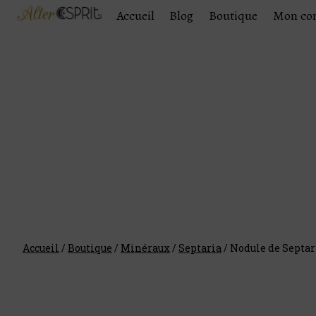
Accueil
Blog
Boutique
Mon co
Accueil
/
Boutique
/
Minéraux
/
Septaria
/
Nodule de Septar