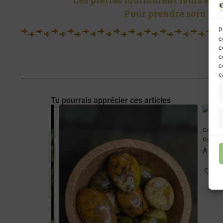
Les pierres murmurent leurs énerg
Pour prendre soin de 
P
c
c
c
c
c
Tu pourrais apprécier ces articles
Coquilles d
Coquilles d
À partir 