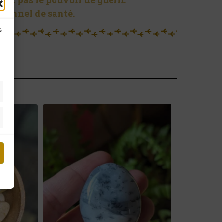
ent pas le pouvoir de guérir.
sionnel de santé.
s