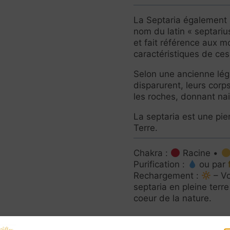
La Septaria également
nom du latin « septariu
et fait référence aux mo
caractéristiques de ces
Selon une ancienne lé
disparurent, leurs corp
les roches, donnant na
La septaria est une pier
Terre.
Chakra :
Racine •
Purification :
ou par
Rechargement :
– Vo
septaria en pleine terr
coeur de la nature.