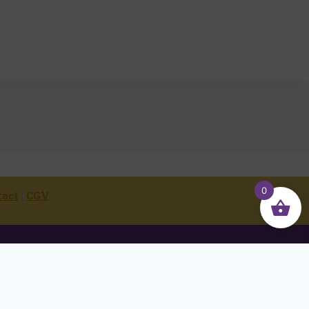
0
tact
|
CGV
|