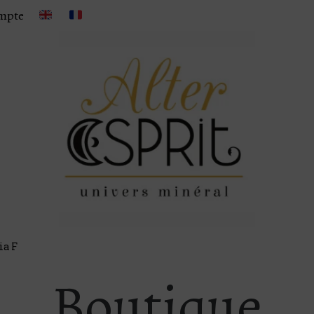
mpte
ia F
Boutique