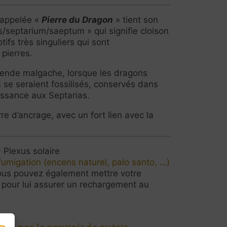
 appelée «
Pierre du Dragon
» tient son
s/septarium/saeptum » qui signifie cloison
tifs très singuliers qui sont
 pierres.
gende malgache, lorsque les dragons
s se seraient fossilisés, conservés dans
issance aux Septarias.
re d’ancrage, avec un fort lien avec la
Plexus solaire
fumigation (encens naturel, palo santo, …)
us pouvez également mettre votre
e pour lui assurer un rechargement au