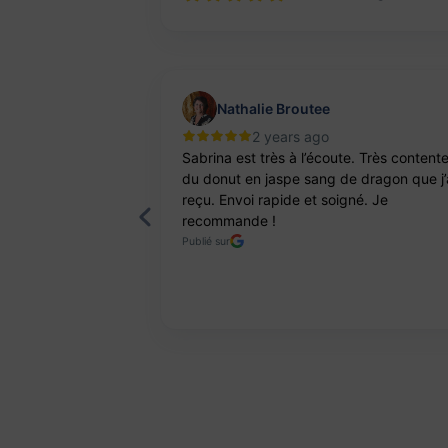
Nathalie Broutee
2 years ago
'une artisanne
Sabrina est très à l’écoute. Très content
ts. Pierres et
du donut en jaspe sang de dragon que j’
reçu. Envoi rapide et soigné. Je
recommande !
Publié sur
Page 2 of 8