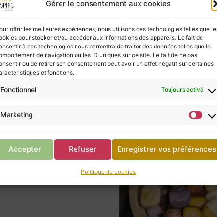
ies à ceux qui les écoutent, mais elles ne possèd
Gérer le consentement aux cookies
vous, ne négligez pas la consultation d’un profes
our offrir les meilleures expériences, nous utilisons des technologies telles que le
ookies pour stocker et/ou accéder aux informations des appareils. Le fait de
onsentir à ces technologies nous permettra de traiter des données telles que le
omportement de navigation ou les ID uniques sur ce site. Le fait de ne pas
Retour à la boutique
onsentir ou de retirer son consentement peut avoir un effet négatif sur certaines
aractéristiques et fonctions.
Fonctionnel
Toujours activé
Marketing
’ormeaux, abalone
’ormeaux, abalone
de :
6,00
€
Accepter
Refuser
Enregistrer vos préférences
Politique de cookies