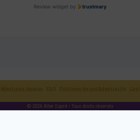
Review widget
by
trustmary
|
Mentions légales
|
FAQ
|
Politique de confidentialité
|
Con
© 2026 Alter Esprit • Tous droits réservés