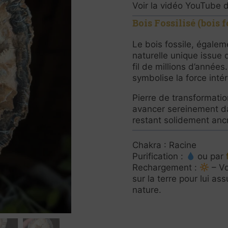
Voir la vidéo YouTube d
Bois Fossilisé (bois f
Le bois fossile, égaleme
naturelle unique issue 
fil de millions d’années.
symbolise la force intér
Pierre de transformation
avancer sereinement da
restant solidement anc
Chakra : Racine
Purification :
ou par
Rechargement :
– Vo
sur la terre pour lui a
nature.