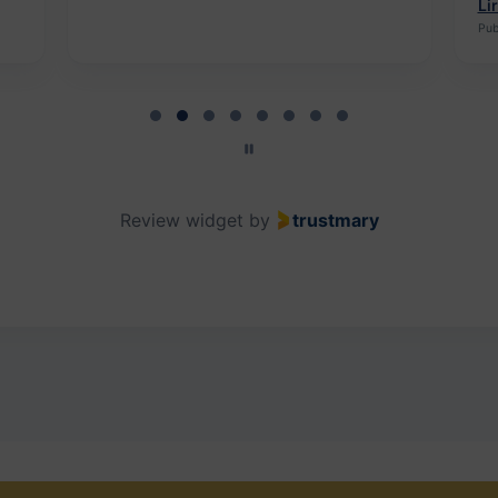
Li
Pub
Review widget
by
trustmary