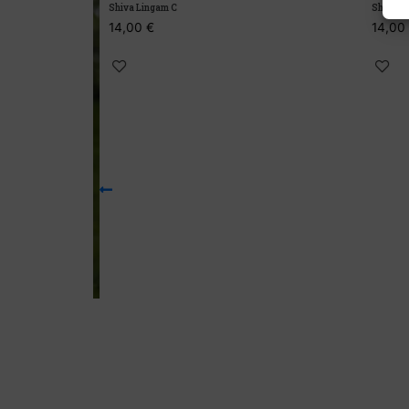
Shiva Lingam C
Shiva Ling
14,00
€
14,00
€