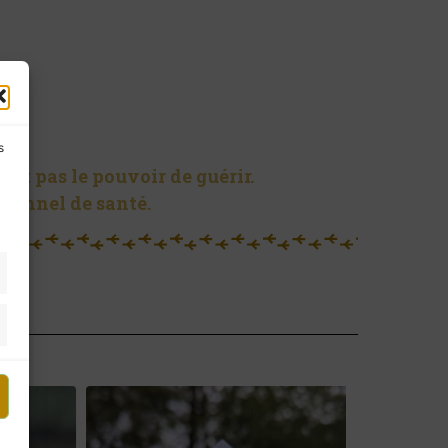
s
ent pas le pouvoir de guérir.
sionnel de santé.
Shiva Lingam C