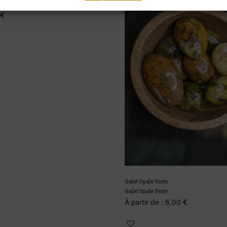
am B
Galet Opale Verte
Galet Opale Verte
À partir de :
6,00
€