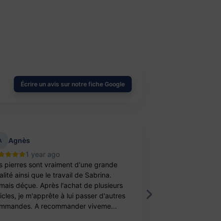
Écrire un avis sur notre fiche Google
Agnès
aurelie belu
A
1 year ago
2 year
s pierres sont vraiment d'une grande
Bravo ! J’ai achet
lité ainsi que le travail de Sabrina.
balle antistress e
mais déçue. Après l'achat de plusieurs
féminité. Un cade
ticles, je m'apprête à lui passer d'autres
fille. Elle est ravi
mmandes. A recommander viveme...
travail, je recomm