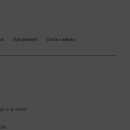
os
Vos paniers
Carte cadeau
ur ≈ à venir
ar.