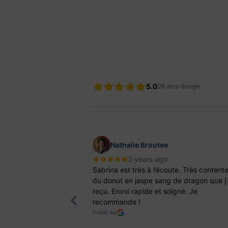
5.0
26
avis Google
Nathalie Broutee
2 years ago
'une artisanne
Sabrina est très à l’écoute. Très content
ts. Pierres et
du donut en jaspe sang de dragon que j’
reçu. Envoi rapide et soigné. Je
recommande !
Publié sur