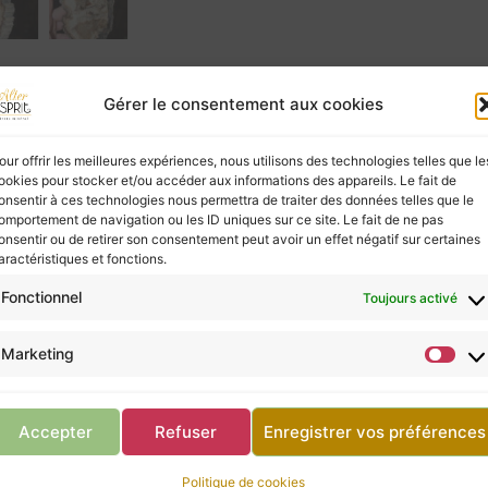
Gérer le consentement aux cookies
our offrir les meilleures expériences, nous utilisons des technologies telles que le
ookies pour stocker et/ou accéder aux informations des appareils. Le fait de
ies à ceux qui les écoutent, mais elles ne possèd
onsentir à ces technologies nous permettra de traiter des données telles que le
vous, ne négligez pas la consultation d’un profes
omportement de navigation ou les ID uniques sur ce site. Le fait de ne pas
onsentir ou de retirer son consentement peut avoir un effet négatif sur certaines
aractéristiques et fonctions.
Fonctionnel
Toujours activé
Retour à la boutique
Marketing
Accepter
Refuser
Enregistrer vos préférences
am B
Politique de cookies