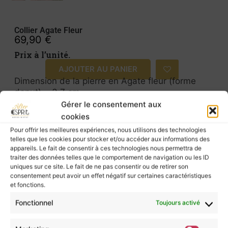
Collier Agate Fleur
69,90
€
Prix à l’unité.
AJOUTER AU PANIER
Dimension de la pierre en Agate fleur (forme
donut) ~ 3,7 cm.
Gérer le consentement aux
cookies
Ce joli donut d’agate fleur aux motifs naturels
uniques et floraux est enchâssé dans un travail
Pour offrir les meilleures expériences, nous utilisons des technologies
de micromacramé que je réalise à la main. Les
telles que les cookies pour stocker et/ou accéder aux informations des
appareils. Le fait de consentir à ces technologies nous permettra de
perles dorées en acier inoxydable parcourent
traiter des données telles que le comportement de navigation ou les ID
l’ensemble du collier pour une touche lumineuse.
uniques sur ce site. Le fait de ne pas consentir ou de retirer son
consentement peut avoir un effet négatif sur certaines caractéristiques
L’agate fleur est une pierre de renouveau, elle
et fonctions.
accompagne les transitions avec sérénité et
Fonctionnel
Toujours activé
invite à prendre soin de soi.