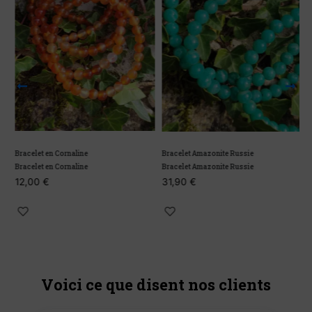
Bracelet en Cornaline
B
Bracelet Amazonite Russie
Bracelet en Cornaline
B
Bracelet Amazonite Russie
12,00
€
1
31,90
€
Voici ce que disent nos clients