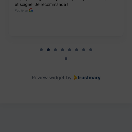
et soigné. Je recommande !
Publié sur
Page 2 of 8
Review widget
by
trustmary