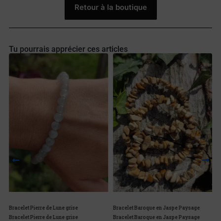
Retour à la boutique
Tu pourrais apprécier ces articles
Bracelet Pierre de Lune grise
Bracelet Baroque en Jaspe Paysage
B
Bracelet Pierre de Lune grise
Bracelet Baroque en Jaspe Paysage
B