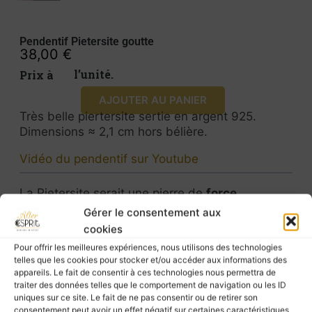
Pendentif Pietersite goutte
38,00
€
Prix à l’unité.
AJOUTER AU PANIER
Très belle piertersite sertie en argent 925.
Dimensions ≈ 2,1 cm hors bélière.
Vidéo du pendentif sur Youtube
La Pietersite serait une pierre de
force
intérieure
et de
clarté mentale
.
Gérer le consentement aux
Elle aiderait à s’affirmer, à dépasser ses
cookies
blocages et à reprendre le contrôle lorsque tout
Pour offrir les meilleures expériences, nous utilisons des technologies
semble en mouvement autour de soi.
telles que les cookies pour stocker et/ou accéder aux informations des
appareils. Le fait de consentir à ces technologies nous permettra de
La pietersite contribuerait à apaiser les
traiter des données telles que le comportement de navigation ou les ID
émotions agitées, à éclaircir les pensées et à
uniques sur ce site. Le fait de ne pas consentir ou de retirer son
consentement peut avoir un effet négatif sur certaines caractéristiques