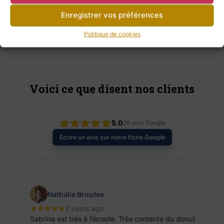
Panier Anne Paul
Panier Hermine
Enregistrer vos préférences
18,00
€
14,00
€
Politique de cookies
Voici ce que disent nos clients
5.0
26
avis Google
Écrire un avis sur notre fiche Google
Nathalie Broutee
2 years ago
Sabrina est très à l’écoute. Très contente du donut