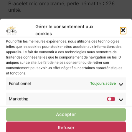
Bracelet micromacramé, perle hématite : 27€
unité.
Gérer le consentement aux
Les pierres murmurent leurs énergies à ceux
cookies
qui les écoutent, mais elles ne possèdent pas
Pour offrir les meilleures expériences, nous utilisons des technologies
le pouvoir de guérir.
telles que les cookies pour stocker et/ou accéder aux informations des
Pour prendre soin de vous, ne négligez pas la
appareils. Le fait de consentir à ces technologies nous permettra de
traiter des données telles que le comportement de navigation ou les ID
consultation d’un professionnel de santé.
uniques sur ce site. Le fait de ne pas consentir ou de retirer son
consentement peut avoir un effet négatif sur certaines caractéristiques
et fonctions.
Fonctionnel
Toujours activé
Retour à la boutique
Marketing
Tu pourrais apprécier ces articles
Accepter
Refuser
Panier Anne Paul
Panier Hermine