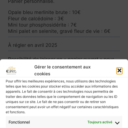
Panier personnalisé.
Opale bleu merlinite brute : 10€
Fleur de calcédoine : 3€
Mini tour phosphosidérite : 7€
Mini palet en selenite, gravé fleur de vie : 6€
À régler en avril 2025
Possibilité de laisser en « panier ouvert » pour
pouvoir cumuler des achats avant de demander
Gérer le consentement aux
l’expédition.
cookies
(option à choisir lors de la livraison).
Pour offrir les meilleures expériences, nous utilisons des technologies
telles que les cookies pour stocker et/ou accéder aux informations des
appareils. Le fait de consentir à ces technologies nous permettra de
traiter des données telles que le comportement de navigation ou les ID
uniques sur ce site. Le fait de ne pas consentir ou de retirer son
consentement peut avoir un effet négatif sur certaines caractéristiques
Les pierres murmurent leurs énergies à ceux
et fonctions.
qui les écoutent, mais elles ne possèdent pas
Fonctionnel
Toujours activé
le pouvoir de guérir.