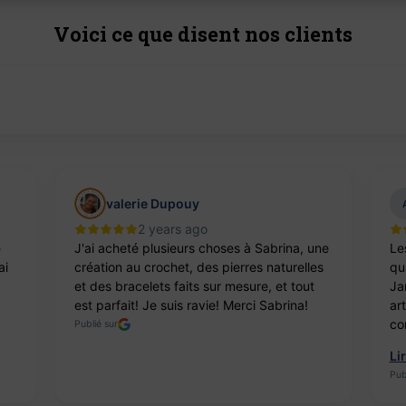
Voici ce que disent nos clients
valerie Dupouy
2 years ago
e
J'ai acheté plusieurs choses à Sabrina, une
Le
ai
création au crochet, des pierres naturelles
qua
et des bracelets faits sur mesure, et tout
Ja
est parfait! Je suis ravie! Merci Sabrina!
ar
co
Publié sur
Li
Pub