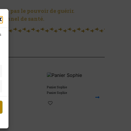
ent pas le pouvoir de guérir.
sionnel de santé.
s
Panier Sophie
Panier Pika
Panier Sophie
Panier Pika
244,00
€