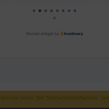
Review widget
by
trustmary
|
Mentions légales
|
FAQ
|
Politique de confidentialité
|
Con