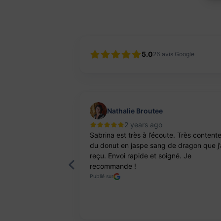
5.0
26
avis Google
Nathalie Broutee
2 years ago
'une artisanne
Sabrina est très à l’écoute. Très content
ts. Pierres et
du donut en jaspe sang de dragon que j’
reçu. Envoi rapide et soigné. Je
recommande !
Publié sur