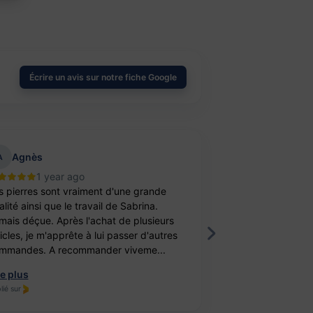
Écrire un avis sur notre fiche Google
Agnès
aurelie belu
A
1 year ago
2 year
s pierres sont vraiment d'une grande
Bravo ! J’ai achet
lité ainsi que le travail de Sabrina.
balle antistress e
mais déçue. Après l'achat de plusieurs
féminité. Un cade
ticles, je m'apprête à lui passer d'autres
fille. Elle est ravi
mmandes. A recommander viveme...
travail, je recomm
re plus
Lire plus
lié sur
Publié sur