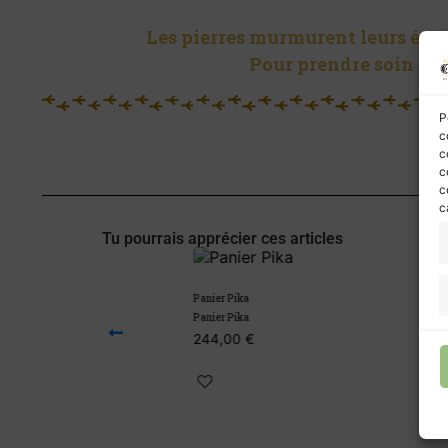
Les pierres murmurent leurs énerg
Pour prendre soin de 
P
c
c
c
c
c
Tu pourrais apprécier ces articles
Panier Pika
Panier Anne
Panier Pika
Panier Anne
244,00
€
18,00
€