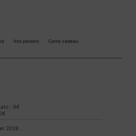
os
Vos paniers
Carte cadeau
ato : 9€
10€
ier 2026 .