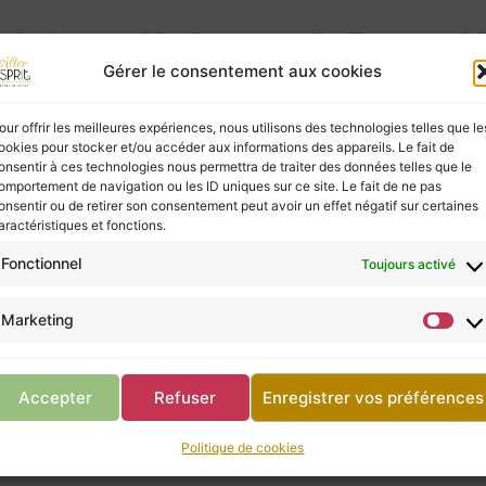
ies à ceux qui les écoutent, mais elles ne possèd
vous, ne négligez pas la consultation d’un profes
Gérer le consentement aux cookies
our offrir les meilleures expériences, nous utilisons des technologies telles que le
ookies pour stocker et/ou accéder aux informations des appareils. Le fait de
Retour à la boutique
onsentir à ces technologies nous permettra de traiter des données telles que le
omportement de navigation ou les ID uniques sur ce site. Le fait de ne pas
onsentir ou de retirer son consentement peut avoir un effet négatif sur certaines
aractéristiques et fonctions.
Fonctionnel
Toujours activé
Marketing
 Paul
Panier Laurence
 Paul
Panier Laurence
10,00
€
Accepter
Refuser
Enregistrer vos préférences
Politique de cookies