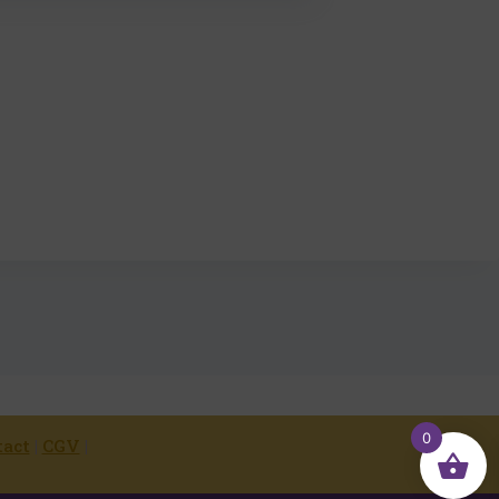
0
tact
|
CGV
|