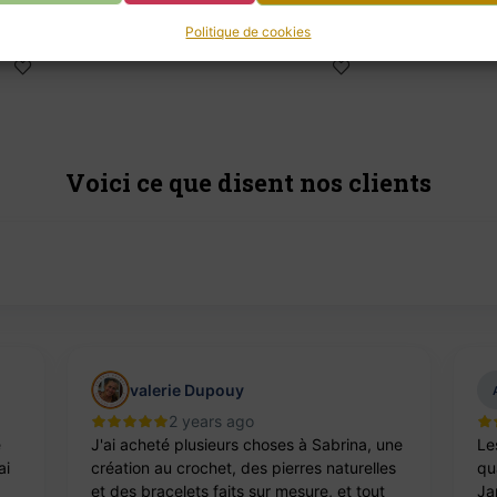
18,00
€
Politique de cookies
Voici ce que disent nos clients
valerie Dupouy
2 years ago
e
J'ai acheté plusieurs choses à Sabrina, une
Le
ai
création au crochet, des pierres naturelles
qua
et des bracelets faits sur mesure, et tout
Ja