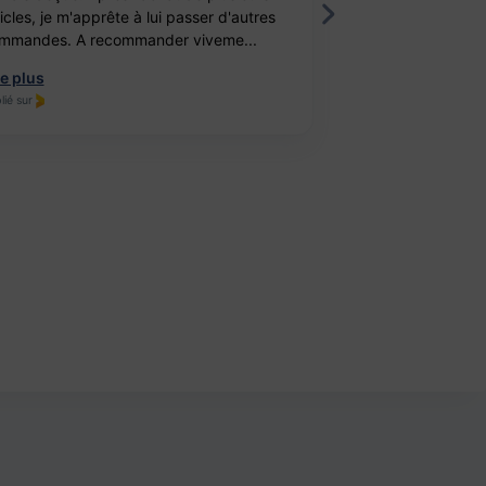
ticles, je m'apprête à lui passer d'autres
fille. Elle est ravi
mmandes. A recommander viveme...
travail, je recomm
re plus
Lire plus
lié sur
Publié sur