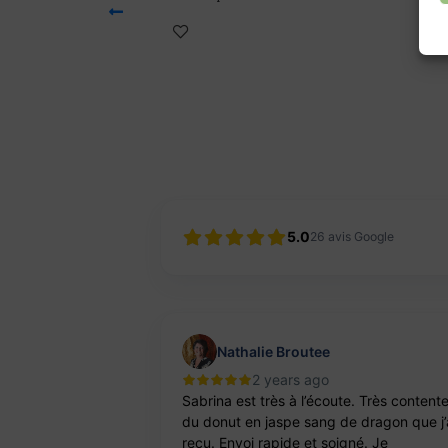
14,00
€
5.0
26
avis Google
Nathalie Broutee
2 years ago
'une artisanne
Sabrina est très à l’écoute. Très content
ts. Pierres et
du donut en jaspe sang de dragon que j’
reçu. Envoi rapide et soigné. Je