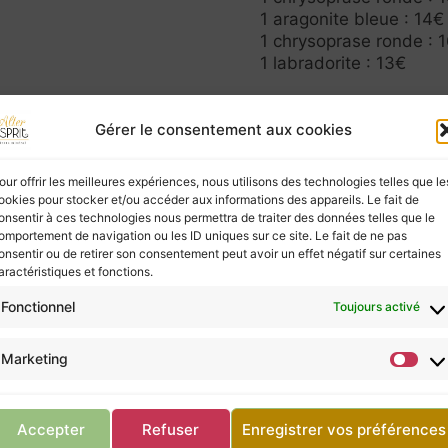
1 aragonite bleue : 14€
1 chrysoprase ronde : 
1 labradorite : 13€
Total (hors frais de por
Gérer le consentement aux cookies
ies à ceux qui les écoutent, mais elles ne possèd
our offrir les meilleures expériences, nous utilisons des technologies telles que le
vous, ne négligez pas la consultation d’un profes
ookies pour stocker et/ou accéder aux informations des appareils. Le fait de
onsentir à ces technologies nous permettra de traiter des données telles que le
omportement de navigation ou les ID uniques sur ce site. Le fait de ne pas
onsentir ou de retirer son consentement peut avoir un effet négatif sur certaines
aractéristiques et fonctions.
Retour à la boutique
Fonctionnel
Toujours activé
Marketing
mine
Panier Anne Paul
Accepter
Refuser
Enregistrer vos préférences
mine
Panier Anne Paul