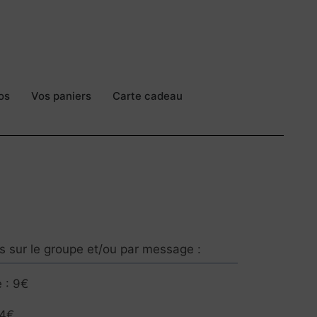
os
Vos paniers
Carte cadeau
 sur le groupe et/ou par message :
 : 9€
14€