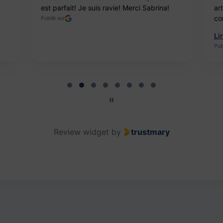
est parfait! Je suis ravie! Merci Sabrina!
ar
co
Publié sur
Li
Pub
Review widget
by
trustmary