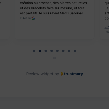
ai
création au crochet, des pierres naturelles
qua
et des bracelets faits sur mesure, et tout
Ja
est parfait! Je suis ravie! Merci Sabrina!
ar
co
Publié sur
Li
Pub
Review widget
by
trustmary