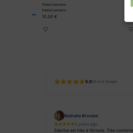
Panier Laurence
Panier Her
Panier Laurence
Panier Her
10,00
€
14,00
€
5.0
26
avis Google
Nathalie Broutee
2 years ago
'une artisanne
Sabrina est très à l’écoute. Très content