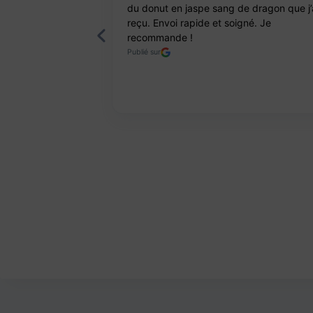
ts. Pierres et
du donut en jaspe sang de dragon que j’
reçu. Envoi rapide et soigné. Je
recommande !
Publié sur
Page 2 of 8