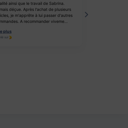
lité ainsi que le travail de Sabrina.
balle antistress e
mais déçue. Après l'achat de plusieurs
féminité. Un cade
ticles, je m'apprête à lui passer d'autres
fille. Elle est ravi
mmandes. A recommander viveme...
travail, je recomm
re plus
Lire plus
lié sur
Publié sur