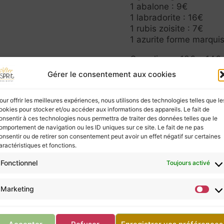
1 abalone : 9€
1 labradorite : 16€
1 rubis zoisite : 7€
1 azurite forme marquis
Cornalines : 13€ + 14€ 
1 Grande lune en Cornal
Gérer le consentement aux cookies
ies à ceux qui les écoutent, mais elles ne possèd
our offrir les meilleures expériences, nous utilisons des technologies telles que le
ookies pour stocker et/ou accéder aux informations des appareils. Le fait de
vous, ne négligez pas la consultation d’un profes
onsentir à ces technologies nous permettra de traiter des données telles que le
omportement de navigation ou les ID uniques sur ce site. Le fait de ne pas
onsentir ou de retirer son consentement peut avoir un effet négatif sur certaines
aractéristiques et fonctions.
Retour à la boutique
Fonctionnel
Toujours activé
Marketing