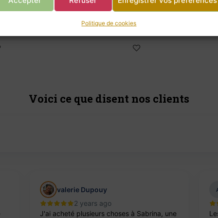
Accepter
Refuser
Enregistrer vos préférences
mine
Panier Catherine
mine
Panier Catherine
Politique de cookies
12,00
€
Voici ce que disent nos clients
valerie Dupouy
2 years ago
e
J'ai acheté plusieurs choses à Sabrina, une
Le