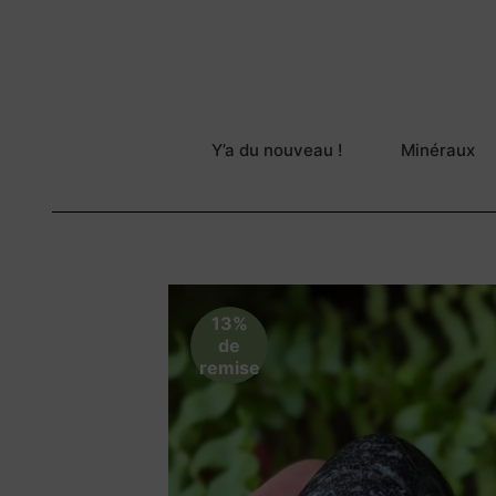
Y’a du nouveau !
Minéraux
13%
de
remise