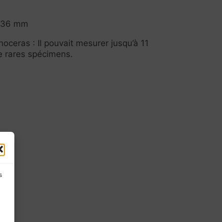
x 36 mm
hoceras : Il pouvait mesurer jusqu’à 11
e rares spécimens.
s