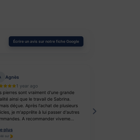
Écrire un avis sur notre fiche Google
Agnès
aurelie belu
A
1 year ago
2 year
s pierres sont vraiment d'une grande
Bravo ! J’ai achet
lité ainsi que le travail de Sabrina.
balle antistress e
mais déçue. Après l'achat de plusieurs
féminité. Un cade
ticles, je m'apprête à lui passer d'autres
fille. Elle est ravi
mmandes. A recommander viveme...
travail, je recomm
re plus
Lire plus
lié sur
Publié sur