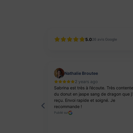
5.0
26
avis Google
Nathalie Broutee
2 years ago
'une artisanne
Sabrina est très à l’écoute. Très content
ts. Pierres et
du donut en jaspe sang de dragon que j’
reçu. Envoi rapide et soigné. Je
recommande !
Publié sur