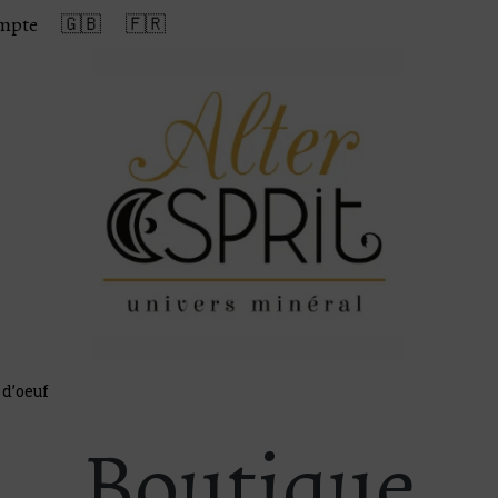
mpte
🇬🇧
🇫🇷
d’oeuf
Boutique