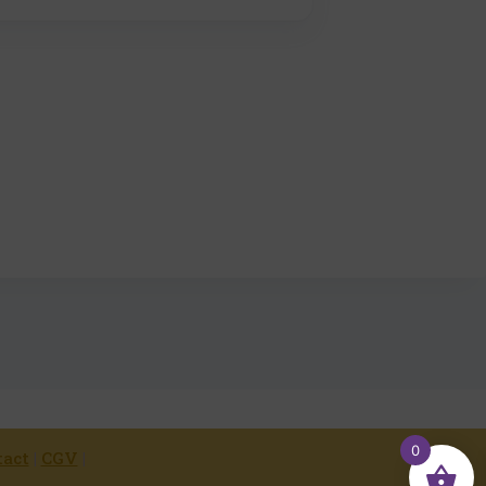
0
tact
|
CGV
|