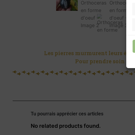
Les pierres murmurent leurs énerg
Pour prendre soin de 
Tu pourrais apprécier ces articles
No related products found.