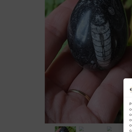
P
c
c
c
c
c