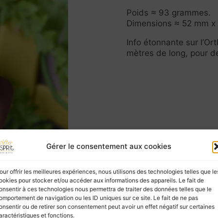
Poids ≈ 93 grammes.
Dimensions ≈ 52 mm 
Info étonnante sur l’Ort
mètres de long, pour d
Gérer le consentement aux cookies
our offrir les meilleures expériences, nous utilisons des technologies telles que le
ookies pour stocker et/ou accéder aux informations des appareils. Le fait de
onsentir à ces technologies nous permettra de traiter des données telles que le
omportement de navigation ou les ID uniques sur ce site. Le fait de ne pas
onsentir ou de retirer son consentement peut avoir un effet négatif sur certaines
aractéristiques et fonctions.