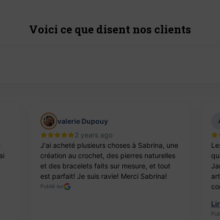
Voici ce que disent nos clients
valerie Dupouy
2 years ago
e
J'ai acheté plusieurs choses à Sabrina, une
Le
ai
création au crochet, des pierres naturelles
qua
et des bracelets faits sur mesure, et tout
Ja
est parfait! Je suis ravie! Merci Sabrina!
ar
co
Publié sur
Li
Pub