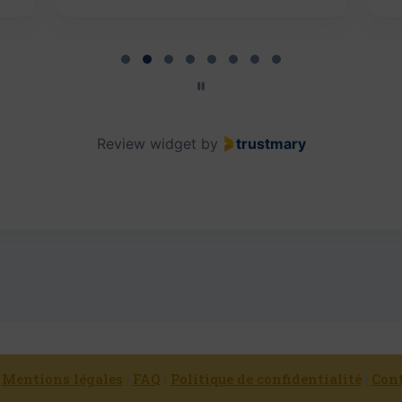
Review widget
by
trustmary
|
Mentions légales
|
FAQ
|
Politique de confidentialité
|
Con