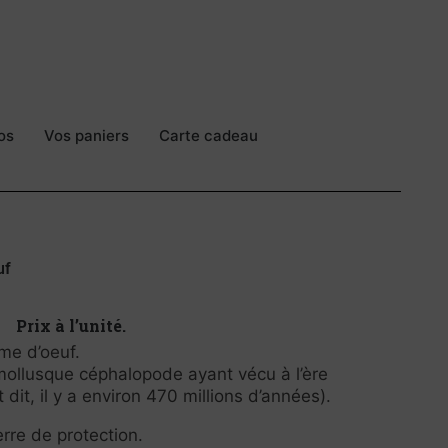
os
Vos paniers
Carte cadeau
uf
Prix à l’unité.
rme d’oeuf.
e mollusque céphalopode ayant vécu à l’ère
dit, il y a environ 470 millions d’années).
erre de protection.