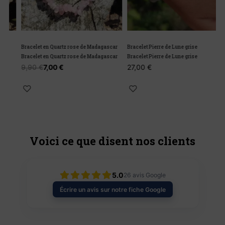
Bracelet en Quartz rose de Madagascar
Bracelet Pierre de Lune grise
B
Bracelet en Quartz rose de Madagascar
Bracelet Pierre de Lune grise
B
9,90
€
7,00
€
27,00
€
Voici ce que disent nos clients
5.0
26
avis Google
Écrire un avis sur notre fiche Google