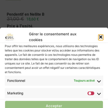
Pendentif en Nellite B
31,00
€
18,60
€
Prix à l’unité.
AJOUTER AU PANIER
Gérer le consentement aux
Dimensions ≈
cookies
Pour offrir les meilleures expériences, nous utilisons des technologies
Pendentif en Nellite.
telles que les cookies pour stocker et/ou accéder aux informations des
appareils. Le fait de consentir à ces technologies nous permettra de
traiter des données telles que le comportement de navigation ou les ID
Chakra : Plexus solaire •
uniques sur ce site. Le fait de ne pas consentir ou de retirer son
Purification :
fumigation (encens naturel, palo
consentement peut avoir un effet négatif sur certaines caractéristiques
et fonctions.
santo, …)
Rechargement :
Fonctionnel
Toujours activé
Les pierres murmurent leurs énergies à ceux
Marketing
qui les écoutent, mais elles ne possèdent pas
le pouvoir de guérir.
Accepter