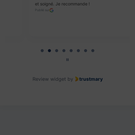
et soigné. Je recommande !
Publié sur
Page 2 of 8
Review widget
by
trustmary