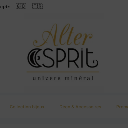
mpte
🇬🇧
🇫🇷
Collection bijoux
Déco & Accessoires
Prom