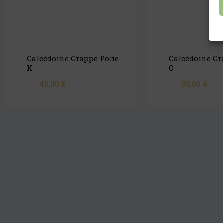
Calcédoine Grappe Polie
Calcédoine Gr
K
O
45,00
€
38,00
€