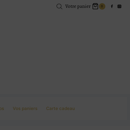
Votre panier
0
os
Vos paniers
Carte cadeau