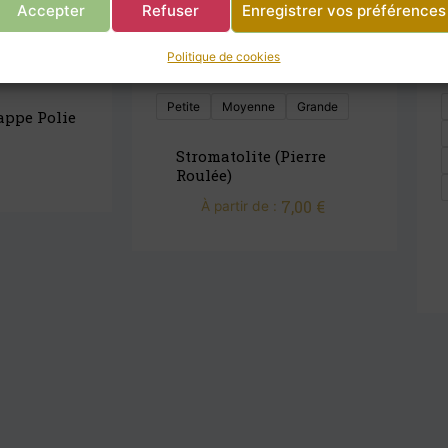
Accepter
Refuser
Enregistrer vos préférences
Politique de cookies
Petite
Moyenne
Grande
appe Polie
Stromatolite (pierre
Roulée)
7,00
€
À partir de :