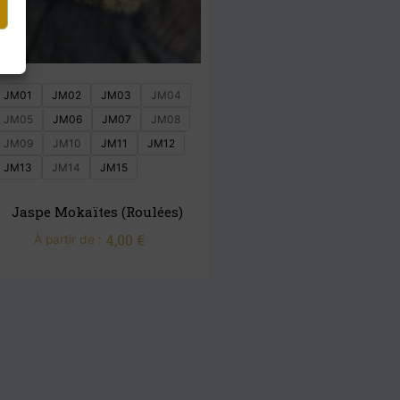
JM01
JM02
JM03
JM04
JM05
JM06
JM07
JM08
JM09
JM10
JM11
JM12
JM13
JM14
JM15
Jaspe Mokaïtes (roulées)
4,00
€
À partir de :