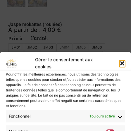
Jaspe mokaïtes (roulées)
À partir de :
4,00
€
Prix à l’unité.
JM01
JM02
JM03
JM04
JM05
JM06
JM07
JM08
JM09
JM10
JM11
JM12
Gérer le consentement aux
JM13
JM14
JM15
cookies
Pour offrir les meilleures expériences, nous utilisons des technologies
AJOUTER AU PANIER
telles que les cookies pour stocker et/ou accéder aux informations des
appareils. Le fait de consentir à ces technologies nous permettra de
Vous aimez les nuances chaudes comme le
traiter des données telles que le comportement de navigation ou les ID
bordeaux, les ocres et jaunes mais aussi les
uniques sur ce site. Le fait de ne pas consentir ou de retirer son
mélanges de couleurs..
consentement peut avoir un effet négatif sur certaines caractéristiques
Le jaspe mokaïte offre une jolie palette de
et fonctions.
coloris, en passant même par le blanc.
Fonctionnel
Toujours activé
Si vous cherchez une pierre toute blanche, la 4
dans la liste déroulante vous plaira très