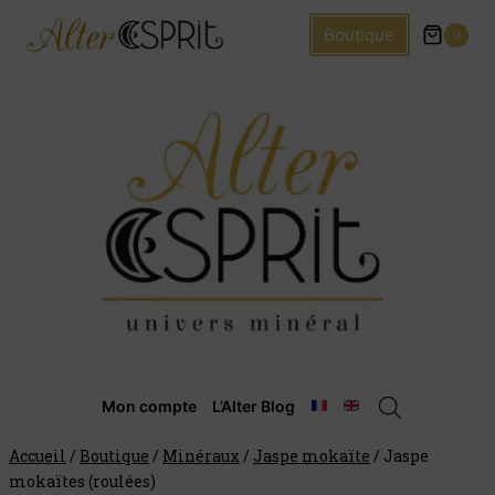
Boutique
0
Mon compte
L’Alter Blog
Accueil
/
Boutique
/
Minéraux
/
Jaspe mokaïte
/
Jaspe
mokaïtes (roulées)