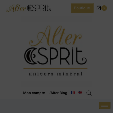
Boutique
0
Mon compte
L’Alter Blog