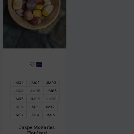
JM01
JM02
JM03
JM04
JM05
JM06
JM07
JM08
JM09
JM10
JM11
JM12
JM13
JM14
JM15
Jaspe Mokaïtes
(roulées)