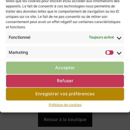
telles que les cookies pour stocker et/ou accéder aux informations des
en France dans un petit atelier
appareils. Le fait de consentir à ces technologies nous permettra de
Français.
traiter des données telles que le comportement de navigation ou les ID
J’aime pouvoir travailler avec des
uniques sur ce site. Le fait de ne pas consentir ou de retirer son
consentement peut avoir un effet négatif sur certaines caractéristiques
artisans français, c’est une chance
et fonctions.
que d’avoir de très bon artisans, qui
aiment ce qu’ils font et qui le font
Fonctionnel
Toujours activé
merveilleusement bien.
Marketing
Les pierres murmurent leurs énergies à ceux
Accepter
qui les écoutent, mais elles ne possèdent pas
le pouvoir de guérir.
Refuser
Pour prendre soin de vous, ne négligez pas la
consultation d’un professionnel de santé.
Enregistrer vos préférences
Politique de cookies
Retour à la boutique