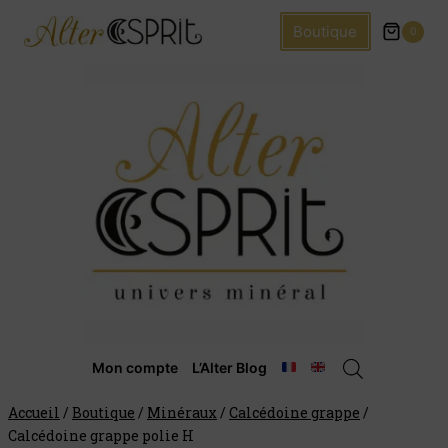
Boutique
0
Mon compte
L’Alter Blog
Accueil
/
Boutique
/
Minéraux
/
Calcédoine grappe
/
Calcédoine grappe polie H