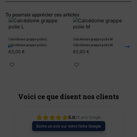
Tu pourrais apprécier ces articles
Calcédoine grappe polie L
Calcédoine grappe polie M
C
Calcédoine grappe polie L
Calcédoine grappe polie M
C
63,00
€
63,00
€
Voici ce que disent nos clients
5.0
26
avis Google
Écrire un avis sur notre fiche Google