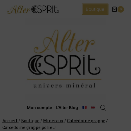
Boutique
0
Mon compte
L’Alter Blog
Accueil
/
Boutique
/
Minéraux
/
Calcédoine grappe
/
Calcédoine grappe polie J