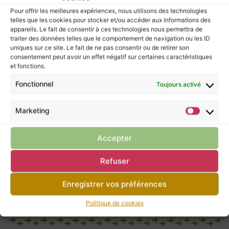
contre les influences négatives, apportant ainsi
stabilité et sérénité à ceux qui la porteraient.
Pour offrir les meilleures expériences, nous utilisons des technologies
telles que les cookies pour stocker et/ou accéder aux informations des
appareils. Le fait de consentir à ces technologies nous permettra de
Calcédoine grappe taillée et polie
traiter des données telles que le comportement de navigation ou les ID
en France dans un petit atelier
uniques sur ce site. Le fait de ne pas consentir ou de retirer son
Français.
consentement peut avoir un effet négatif sur certaines caractéristiques
J’aime pouvoir travailler avec des
et fonctions.
artisans français, c’est une chance
Fonctionnel
Toujours activé
que d’avoir de très bon artisans, qui
aiment ce qu’ils font et qui le font
merveilleusement bien.
Marketing
Accepter
Les pierres murmurent leurs énergies à ceux
qui les écoutent, mais elles ne possèdent pas
Refuser
le pouvoir de guérir.
Enregistrer vos préférences
Pour prendre soin de vous, ne négligez pas la
consultation d’un professionnel de santé.
Politique de cookies