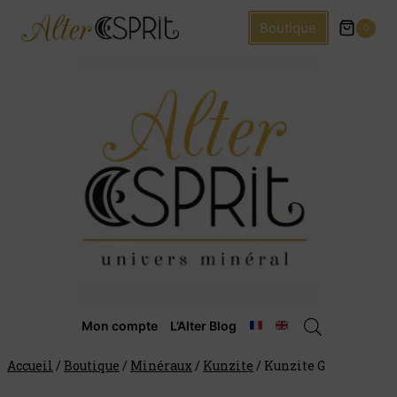
Boutique
0
Mon compte
L’Alter Blog
Accueil
/
Boutique
/
Minéraux
/
Kunzite
/
Kunzite G