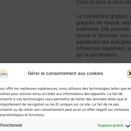
C’est un plus si vous so
La calcédoine grappe, 
grappes de raisins, ap
intérieure. Elle pourrai
stress et favoriser une
équilibrant les énergies,
influences négatives, ap
qui la porteraient.
Calcédoine grap
petit atelier Fra
Gérer le consentement aux cookies
J’aime pouvoir t
c’est une chanc
our offrir les meilleures expériences, nous utilisons des technologies telles que le
qui aiment ce qu’
ookies pour stocker et/ou accéder aux informations des appareils. Le fait de
merveilleuseme
onsentir à ces technologies nous permettra de traiter des données telles que le
omportement de navigation ou les ID uniques sur ce site. Le fait de ne pas
onsentir ou de retirer son consentement peut avoir un effet négatif sur certaines
aractéristiques et fonctions.
ies à ceux qui les écoutent, mais elles ne possèd
Fonctionnel
Toujours activé
vous, ne négligez pas la consultation d’un profes