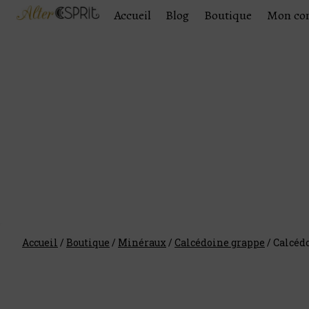
Accueil
Blog
Boutique
Mon co
Accueil
/
Boutique
/
Minéraux
/
Calcédoine grappe
/
Calcédo