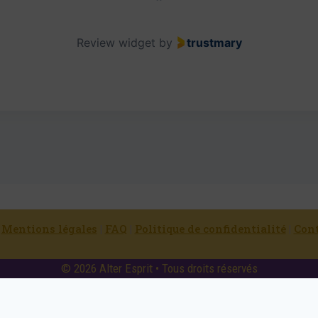
Review widget
by
trustmary
|
Mentions légales
|
FAQ
|
Politique de confidentialité
|
Con
© 2026 Alter Esprit • Tous droits réservés