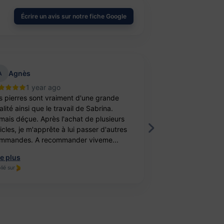
Écrire un avis sur notre fiche Google
Agnès
aurelie belu
A
1 year ago
2 year
s pierres sont vraiment d'une grande
Bravo ! J’ai achet
lité ainsi que le travail de Sabrina.
balle antistress e
mais déçue. Après l'achat de plusieurs
féminité. Un cade
ticles, je m'apprête à lui passer d'autres
fille. Elle est ravi
mmandes. A recommander viveme...
travail, je recomm
re plus
Lire plus
lié sur
Publié sur