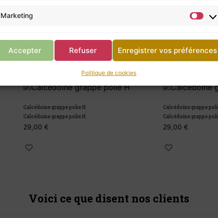
Marketing
Retour à la boutique
Accepter
Refuser
Enregistrer vos préférences
Politique de cookies
grappe polie H
Calcédoine grappe polie J
grappe polie H
Calcédoine grappe polie J
29,00
€
Voici ce que disent nos clients