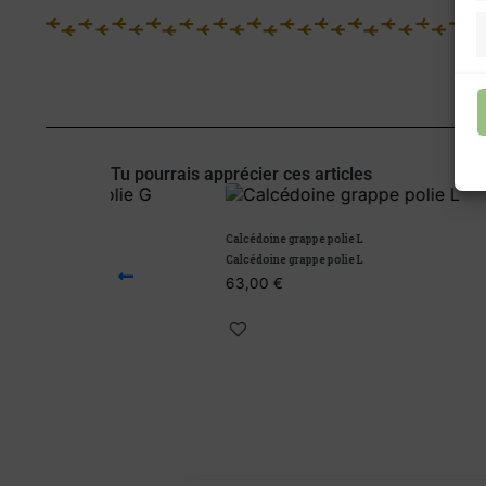
Tu pourrais apprécier ces articles
Calcédoine grappe polie L
Calcédoine 
Calcédoine grappe polie L
Calcédoine 
63,00
€
29,00
€