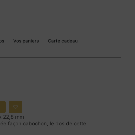
os
Vos paniers
Carte cadeau
x 22,8 mm
illée façon cabochon, le dos de cette