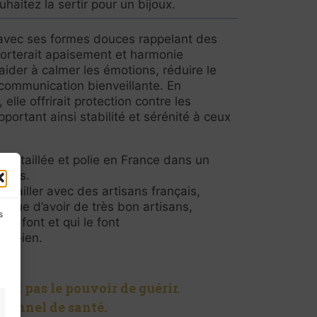
uhaitez la sertir pour un bijoux.
avec ses formes douces rappelant des
porterait apaisement et harmonie
t aider à calmer les émotions, réduire le
 communication bienveillante. En
 elle offrirait protection contre les
portant ainsi stabilité et sérénité à ceux
pe taillée et polie en France dans un
nçais.
ravailler avec des artisans français,
e que d’avoir de très bon artisans,
s
ils font et qui le font
nt bien.
ent pas le pouvoir de guérir.
sionnel de santé.