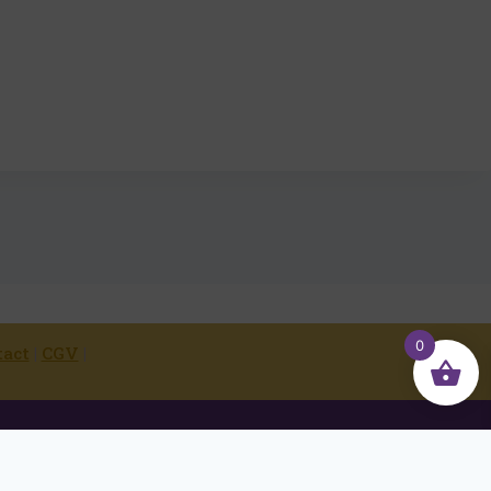
0
tact
|
CGV
|