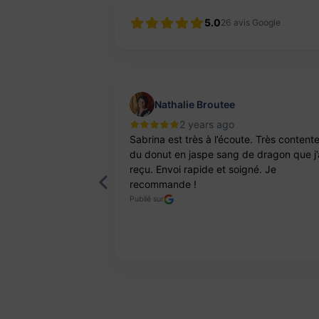
5.0
26
avis Google
Nathalie Broutee
2 years ago
'une artisanne
Sabrina est très à l’écoute. Très content
ts. Pierres et
du donut en jaspe sang de dragon que j’
reçu. Envoi rapide et soigné. Je
recommande !
Publié sur
Page 2 of 8