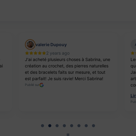
valerie Dupouy
2 years ago
e
J'ai acheté plusieurs choses à Sabrina, une
Le
ai
création au crochet, des pierres naturelles
qua
et des bracelets faits sur mesure, et tout
Ja
est parfait! Je suis ravie! Merci Sabrina!
ar
co
Publié sur
Li
Pub