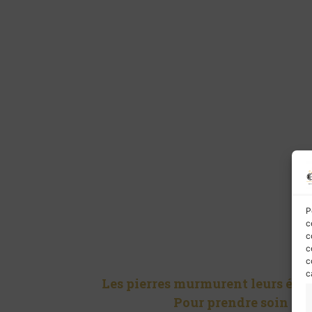
P
c
c
c
c
c
Les pierres murmurent leurs énerg
Pour prendre soin de 