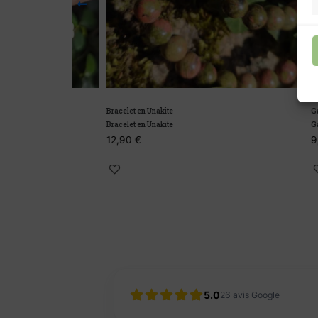
Bracelet en Unakite
Galet Opale 
Bracelet en Unakite
Galet Opale 
12,90
€
9,00
€
5.0
26
avis Google