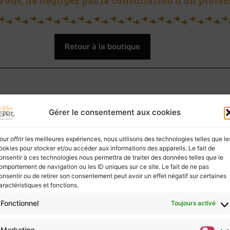
vous, ne négligez pas la consultation d’un profes
Retour à la boutique
Gérer le consentement aux cookies
Stromatolite (pierre roulée)
Stromatolite (pierre roulée)
our offrir les meilleures expériences, nous utilisons des technologies telles que le
À partir de :
7,00
€
ookies pour stocker et/ou accéder aux informations des appareils. Le fait de
onsentir à ces technologies nous permettra de traiter des données telles que le
omportement de navigation ou les ID uniques sur ce site. Le fait de ne pas
onsentir ou de retirer son consentement peut avoir un effet négatif sur certaines
aractéristiques et fonctions.
Fonctionnel
Toujours activé
Marketing