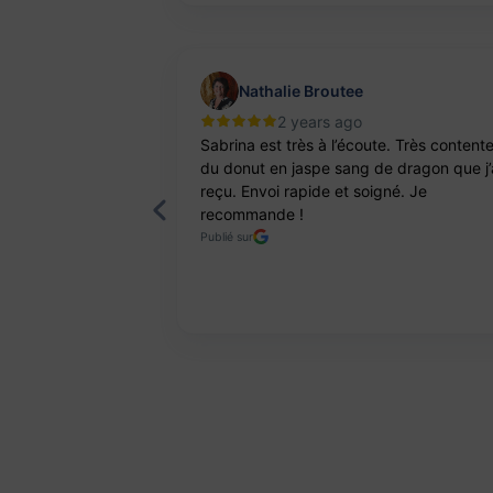
Nathalie Broutee
2 years ago
'une artisanne
Sabrina est très à l’écoute. Très content
ts. Pierres et
du donut en jaspe sang de dragon que j’
reçu. Envoi rapide et soigné. Je
recommande !
Publié sur
Page 2 of 8