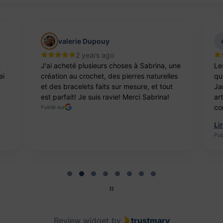
valerie Dupouy
2 years ago
e
J'ai acheté plusieurs choses à Sabrina, une
Le
ai
création au crochet, des pierres naturelles
qua
et des bracelets faits sur mesure, et tout
Ja
est parfait! Je suis ravie! Merci Sabrina!
ar
co
Publié sur
Li
Pub
Review widget
by
trustmary