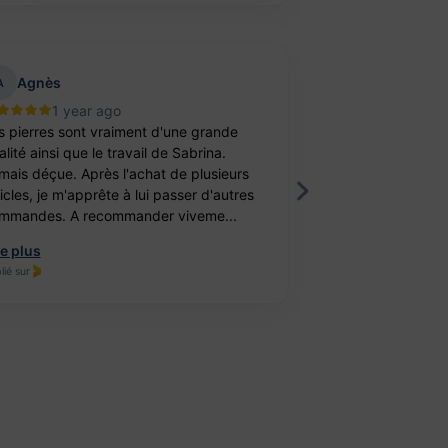
Agnès
aurelie belu
A
1 year ago
2 year
s pierres sont vraiment d'une grande
Bravo ! J’ai achet
lité ainsi que le travail de Sabrina.
balle antistress e
mais déçue. Après l'achat de plusieurs
féminité. Un cade
ticles, je m'apprête à lui passer d'autres
fille. Elle est ravi
mmandes. A recommander viveme...
travail, je recomm
re plus
Lire plus
lié sur
Publié sur