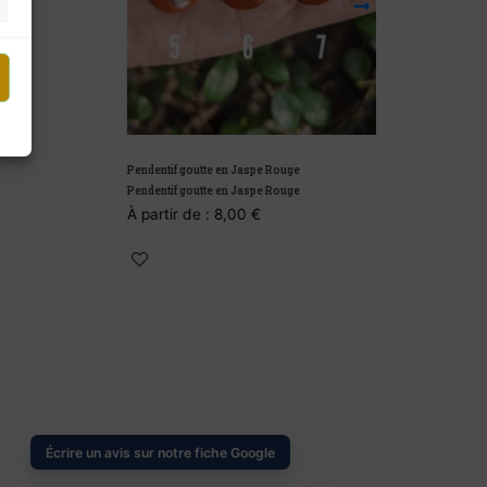
Pendentif goutte en Jaspe Rouge
Bracelet en Unakit
Pendentif goutte en Jaspe Rouge
Bracelet en Unakit
À partir de :
8,00
€
12,90
€
Écrire un avis sur notre fiche Google