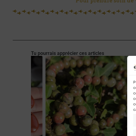
Pour prendre soin de 
Tu pourrais apprécier ces articles
P
c
c
c
c
c