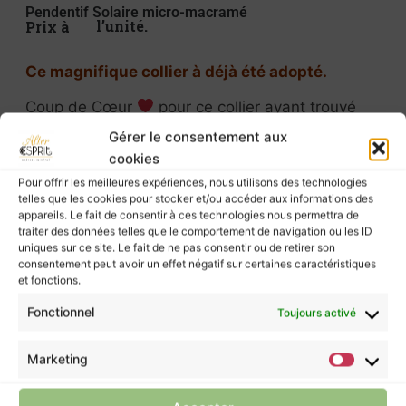
Pendentif Solaire micro-macramé
Prix à l’unité.
Ce magnifique collier à déjà été adopté.
Coup de Cœur
pour ce collier ayant trouvé
son âme avant même d’être fini de nouer
.
Gérer le consentement aux
cookies
Parfois, certaines créations semblent choisir
d’elles-mêmes à qui elles appartiendront !
Pour offrir les meilleures expériences, nous utilisons des technologies
telles que les cookies pour stocker et/ou accéder aux informations des
appareils. Le fait de consentir à ces technologies nous permettra de
J’ai beaucoup aimé tisser ces teintes chaudes :
traiter des données telles que le comportement de navigation ou les ID
elles me rappellent le soleil, la terre, et l’eau plus
uniques sur ce site. Le fait de ne pas consentir ou de retirer son
calme, fluide, en son centre.
consentement peut avoir un effet négatif sur certaines caractéristiques
et fonctions.
Je vous proposerai bientôt d’autres bijoux
dans ce même style.
Fonctionnel
Toujours activé
Marketing
Les pierres murmurent leurs énergies à ceux
qui les écoutent, mais elles ne possèdent pas