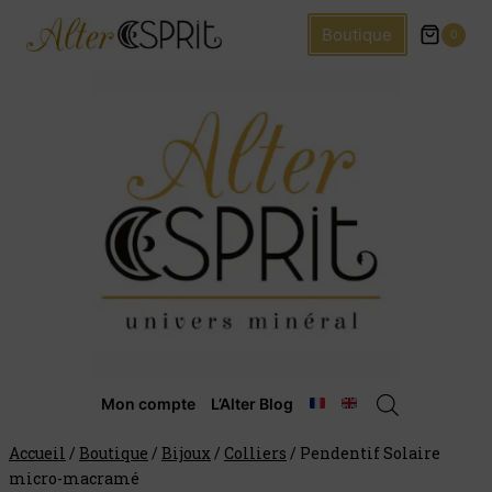
Boutique
0
Mon compte
L’Alter Blog
Accueil
/
Boutique
/
Bijoux
/
Colliers
/
Pendentif Solaire
micro-macramé