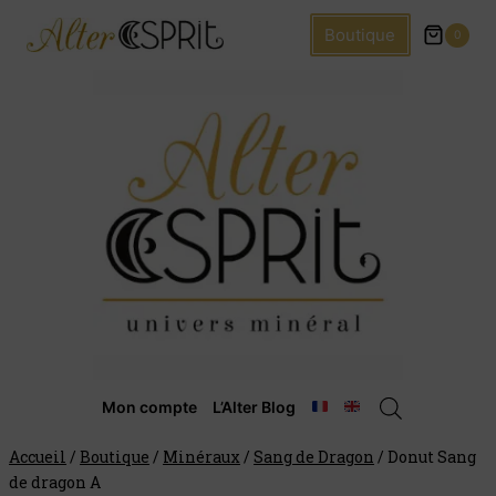
Boutique
0
Mon compte
L’Alter Blog
Accueil
/
Boutique
/
Minéraux
/
Sang de Dragon
/
Donut Sang
de dragon A