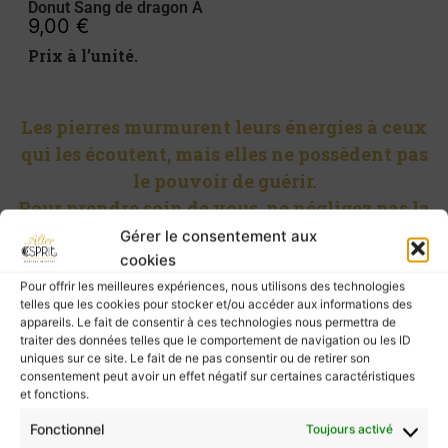
Donut Sang de dragon A
9,00
€
Prix à l’unité.
Les pierres murmurent leurs énergies à ceux
qui les écoutent, mais elles ne possèdent pas
le pouvoir de guérir.
Pour prendre soin de vous, ne négligez pas la
consultation d’un professionnel de santé.
Gérer le consentement aux
cookies
Pour offrir les meilleures expériences, nous utilisons des technologies
telles que les cookies pour stocker et/ou accéder aux informations des
appareils. Le fait de consentir à ces technologies nous permettra de
Retour à la boutique
traiter des données telles que le comportement de navigation ou les ID
uniques sur ce site. Le fait de ne pas consentir ou de retirer son
consentement peut avoir un effet négatif sur certaines caractéristiques
et fonctions.
Tu pourrais apprécier ces articles
Fonctionnel
Toujours activé