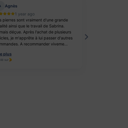
Agnès
aurelie belu
A
1 year ago
2 year
s pierres sont vraiment d'une grande
Bravo ! J’ai achet
lité ainsi que le travail de Sabrina.
balle antistress e
mais déçue. Après l'achat de plusieurs
féminité. Un cade
ticles, je m'apprête à lui passer d'autres
fille. Elle est ravi
mmandes. A recommander viveme...
travail, je recomm
re plus
Lire plus
lié sur
Publié sur