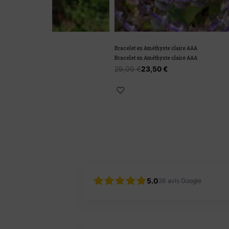
Bracelet en Améthyste claire AAA
Bracelet Cri
Bracelet en Améthyste claire AAA
Bracelet Cri
29,00
€
23,50
€
21,90
€
5.0
26
avis Google