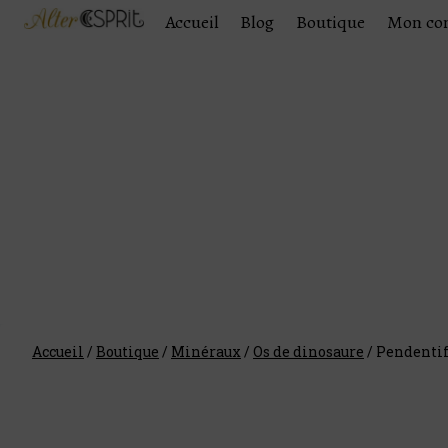
Accueil
Blog
Boutique
Mon co
Accueil
/
Boutique
/
Minéraux
/
Os de dinosaure
/
Pendentif