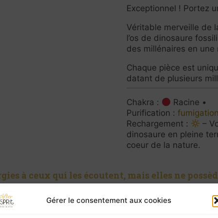
Exceptionnel ! Portez u
Véritable merveille de l
l’os de dinosaure fossil
des millénaires en une m
Chaque pièce est uniqu
datant de plusieurs mil
Chakra :
Racine •
Purification :
fumigation
Rechargement :
– Vo
dinosaure en pleine ter
coeur de la nature.
ies à ceux qui les écoutent, mais elles ne possèd
vous, ne négligez pas la consultation d’un profes
Gérer le consentement aux cookies