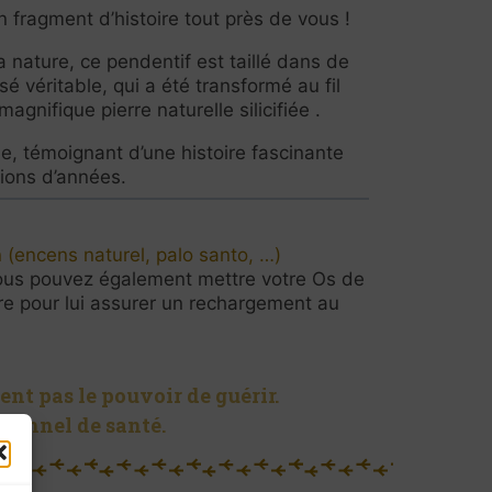
n fragment d’histoire tout près de vous !
a nature, ce pendentif est taillé dans de
isé véritable, qui a été transformé au fil
agnifique pierre naturelle silicifiée .
e, témoignant d’une histoire fascinante
lions d’années.
 (encens naturel, palo santo, …)
us pouvez également mettre votre Os de
re pour lui assurer un rechargement au
ent pas le pouvoir de guérir.
sionnel de santé.