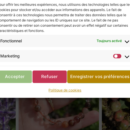
our offrir les meilleures expériences, nous utilisons des technologies telles que le
Retour à la boutique
ookies pour stocker et/ou accéder aux informations des appareils. Le fait de
onsentir à ces technologies nous permettra de traiter des données telles que le
omportement de navigation ou les ID uniques sur ce site. Le fait de ne pas
onsentir ou de retirer son consentement peut avoir un effet négatif sur certaines
aractéristiques et fonctions.
Fonctionnel
Toujours activé
Marketing
Accepter
Refuser
Enregistrer vos préférences
Politique de cookies