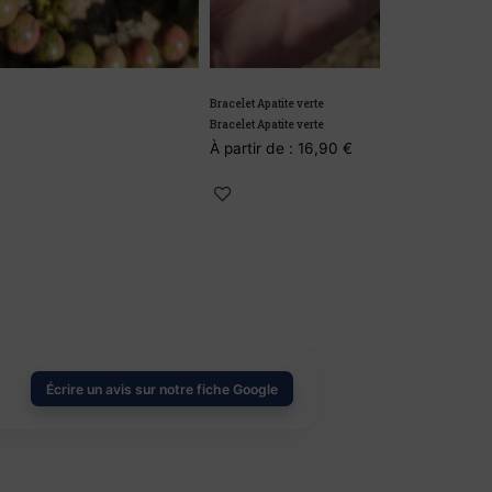
Bracelet Apatite verte
Bracelet en Améthy
Bracelet Apatite verte
Bracelet en Améthy
À partir de :
16,90
€
29,00
€
23,5
Écrire un avis sur notre fiche Google