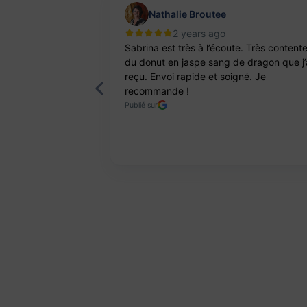
Nathalie Broutee
2 years ago
'une artisanne
Sabrina est très à l’écoute. Très content
ts. Pierres et
du donut en jaspe sang de dragon que j’
reçu. Envoi rapide et soigné. Je
recommande !
Publié sur
Page 2 of 8