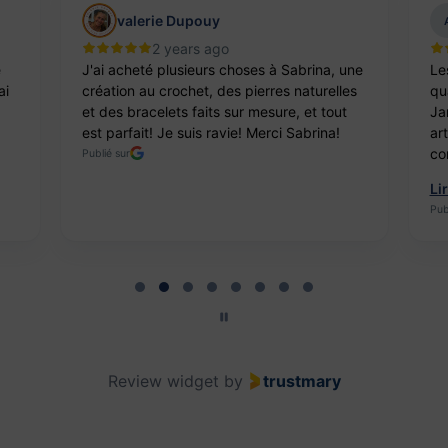
valerie Dupouy
2 years ago
e
J'ai acheté plusieurs choses à Sabrina, une
Le
ai
création au crochet, des pierres naturelles
qua
et des bracelets faits sur mesure, et tout
Ja
est parfait! Je suis ravie! Merci Sabrina!
ar
co
Publié sur
Li
Pub
Review widget
by
trustmary