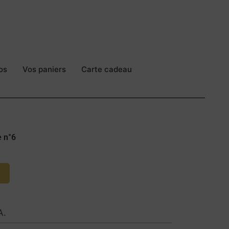
os
Vos paniers
Carte cadeau
e n°6
A.