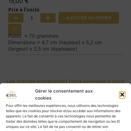
15,00
€
Prix à l’unité.
AJOUTER AU PANIER
Poids ≈ 70 grammes
Dimensions ≈ 4,7 cm (hauteur) x 5,2 cm
(largeur) x 2,5 cm (épaisseur)
Les pierres murmurent leurs énergies à ceux
qui les écoutent, mais elles ne possèdent pas
Gérer le consentement aux
le pouvoir de guérir.
cookies
Pour prendre soin de vous, ne négligez pas la
Pour offrir les meilleures expériences, nous utilisons des technologies
telles que les cookies pour stocker et/ou accéder aux informations des
consultation d’un professionnel de santé.
appareils. Le fait de consentir à ces technologies nous permettra de
traiter des données telles que le comportement de navigation ou les ID
uniques sur ce site. Le fait de ne pas consentir ou de retirer son