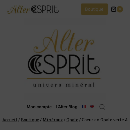
Boutique
0
Mon compte
L’Alter Blog
Accueil
/
Boutique
/
Minéraux
/
Opale
/
Coeur en Opale verte A