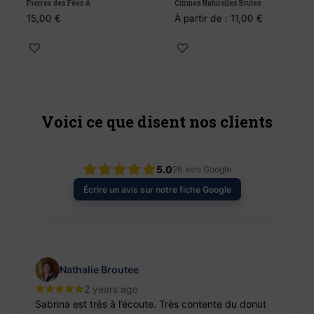
Pierres des Fées A
Citrines Naturelles Brutes
P
15,00
€
À partir de :
11,00
€
À
Voici ce que disent nos clients
5.0
26
avis Google
Écrire un avis sur notre fiche Google
Nathalie Broutee
2 years ago
Sabrina est très à l’écoute. Très contente du donut