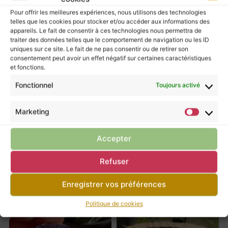
Pour offrir les meilleures expériences, nous utilisons des technologies
telles que les cookies pour stocker et/ou accéder aux informations des
Les pierres murmurent leurs énergies à ceux
appareils. Le fait de consentir à ces technologies nous permettra de
qui les écoutent, mais elles ne possèdent pas
traiter des données telles que le comportement de navigation ou les ID
uniques sur ce site. Le fait de ne pas consentir ou de retirer son
le pouvoir de guérir.
consentement peut avoir un effet négatif sur certaines caractéristiques
Pour prendre soin de vous, ne négligez pas la
et fonctions.
consultation d’un professionnel de santé.
Fonctionnel
Toujours activé
Marketing
Retour à la boutique
Accepter
Refuser
Tu pourrais apprécier ces articles
Enregistrer vos préférences
Politique de cookies
F
F