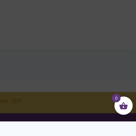
0
tact
|
CGV
|