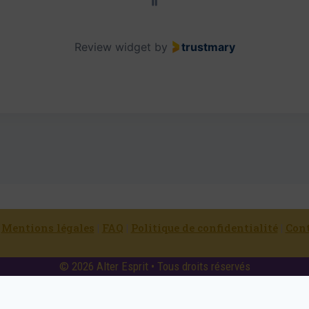
Review widget
by
trustmary
|
Mentions légales
|
FAQ
|
Politique de confidentialité
|
Con
© 2026 Alter Esprit • Tous droits réservés