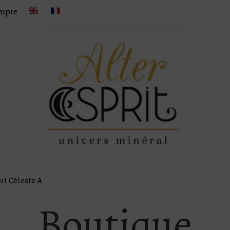
mpte
il Céleste A
Boutique