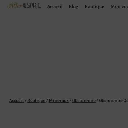
Accueil
Blog
Boutique
Mon co
Accueil
/
Boutique
/
Minéraux
/
Obsidienne
/
Obsidienne Oe