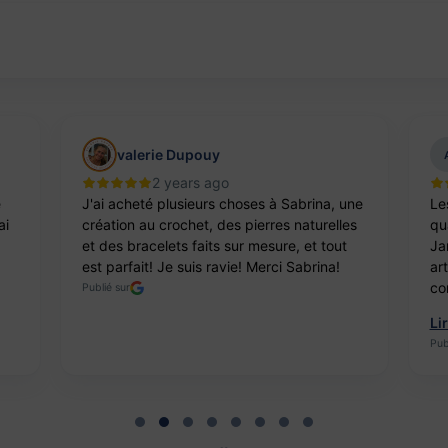
valerie Dupouy
2 years ago
e
J'ai acheté plusieurs choses à Sabrina, une
Le
ai
création au crochet, des pierres naturelles
qua
et des bracelets faits sur mesure, et tout
Ja
est parfait! Je suis ravie! Merci Sabrina!
ar
co
Publié sur
Li
Pub