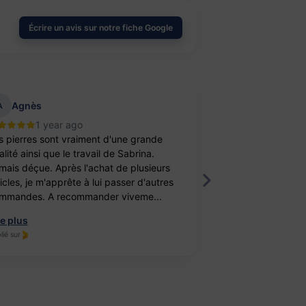
Écrire un avis sur notre fiche Google
Agnès
aurelie belu
A
1 year ago
2 year
s pierres sont vraiment d'une grande
Bravo ! J’ai achet
lité ainsi que le travail de Sabrina.
balle antistress e
mais déçue. Après l'achat de plusieurs
féminité. Un cade
ticles, je m'apprête à lui passer d'autres
fille. Elle est ravi
mmandes. A recommander viveme...
travail, je recomm
re plus
Lire plus
lié sur
Publié sur