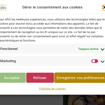
Gérer le consentement aux cookies
ies à ceux qui les écoutent, mais elles ne possèd
vous, ne négligez pas la consultation d’un profes
our offrir les meilleures expériences, nous utilisons des technologies telles que le
ookies pour stocker et/ou accéder aux informations des appareils. Le fait de
onsentir à ces technologies nous permettra de traiter des données telles que le
omportement de navigation ou les ID uniques sur ce site. Le fait de ne pas
onsentir ou de retirer son consentement peut avoir un effet négatif sur certaines
Retour à la boutique
aractéristiques et fonctions.
Fonctionnel
Toujours activé
Marketing
’ormeaux, abalone
’ormeaux, abalone
Accepter
Refuser
Enregistrer vos préférences
de :
6,00
€
Politique de cookies