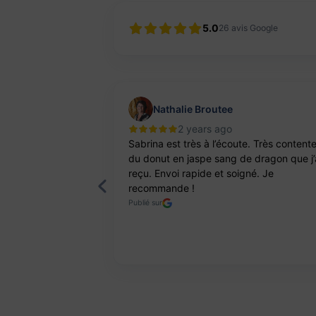
5.0
26
avis Google
Nathalie Broutee
2 years ago
'une artisanne
Sabrina est très à l’écoute. Très content
ts. Pierres et
du donut en jaspe sang de dragon que j’
reçu. Envoi rapide et soigné. Je
recommande !
Publié sur
Page 2 of 8